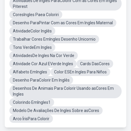
Atividades De Ingles ParaColorir Com as Cores Em Ingles
Piterest
CoresIngles Paea Coloriri
Desenho ParaPintar Com as Cores Em Ingles Maternal
AtividadeColor Inglês
Trabalhar Cores EmIngles Desenho Unicornio
Tons VerdeEm Ingles
AtividadesDe Ingles Na Cor Verde
Atividade Cor Azul EVerde Ingles
Cards DasCores
Alfabeto EmIngles
Color ESEn Ingles Para Niños
Desenho ParaColorir Em Inglês
Desenhos De Animais Para Colorir Usando asCores Em
Ingles
Colorindo EmIngles1
Modelo De Avaliações De Ingles Sobre asCores
Arco ÍrisPara Colorir