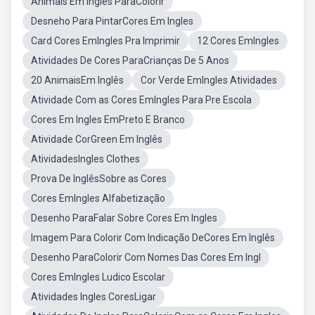
Animais Em Inglês ParaColorir
Desneho Para PintarCores Em Ingles
Card Cores EmIngles Pra Imprimir
12 Cores EmIngles
Atividades De Cores ParaCrianças De 5 Anos
20 AnimaisEm Inglês
Cor Verde EmIngles Atividades
Atividade Com as Cores EmIngles Para Pre Escola
Cores Em Ingles EmPreto E Branco
Atividade CorGreen Em Inglês
AtividadesIngles Clothes
Prova De InglêsSobre as Cores
Cores EmIngles Alfabetização
Desenho ParaFalar Sobre Cores Em Ingles
Imagem Para Colorir Com Indicação DeCores Em Inglês
Desenho ParaColorir Com Nomes Das Cores Em Ingl
Cores EmIngles Ludico Escolar
Atividades Ingles CoresLigar