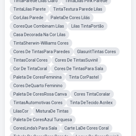
TintaParede Lilas Claro
TintaLilas Pink Parede
TintaLilas Parete
TintaTextura Parede Lilas
CorLilas Parede
PaletaDe Cores Lilás
CoresQue Combinam Lilas
Lilas TintaPortão
Casa Decorada Na Cor Lilas
TintaSherwin-Williams Cores
Cores De TintasPara Paredes
GlasuritTintas Cores
TintasCoral Cores
Cores De TintasSuvinil
Cor De TintaCoral
Cores De TintasPara Sala
Paleta De CoresFeminina
Tinta CorPastel
Cores DeQuarto Feminino
Paleta De CoresRosa Canva
Cores TintaCoralar
TintasAutomotivas Cores
Tinta DeTecido Acrilex
LilasCor
MisturaDe Tintas
Paleta De CoresAzul Turquesa
CoresLinda's Para Sala
Carte LaDe Cores Coral