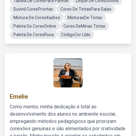
Tabela De CoresPara Parede
Leque De CoresSuvinil
Suvinil CoresProntas
Cores De TintasPara Salas
Mistura De CoresXadrez
MisturasDe Tintas
Paleta De CoresOnline
Cores DeMinas Tintas
Paleta De CoresRoxa
CódigoCor Lilás
Emelie
Como mentor, minha dedicação é total ao
desenvolvimento dos alunos no ambiente escolar,
empregando métodos pedagógicos que priorizam
conexões genuínas e são alimentados por criatividade
e paixão. Minha missão é orientar os estudantes em