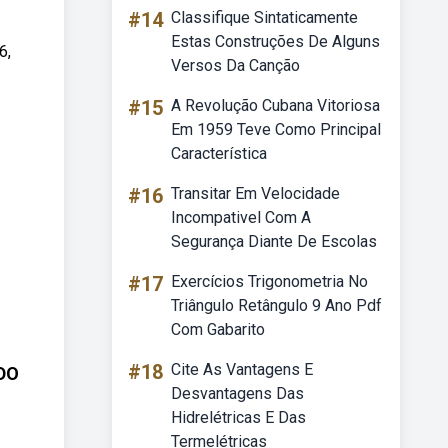
#14
Classifique Sintaticamente
Estas Construções De Alguns
6,
Versos Da Canção
#15
A Revolução Cubana Vitoriosa
Em 1959 Teve Como Principal
Característica
#16
Transitar Em Velocidade
Incompativel Com A
Segurança Diante De Escolas
#17
Exercícios Trigonometria No
Triângulo Retângulo 9 Ano Pdf
Com Gabarito
#18
Cite As Vantagens E
DO
Desvantagens Das
Hidrelétricas E Das
Termelétricas