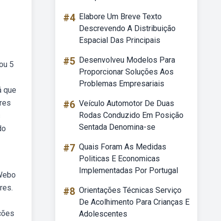
#4
Elabore Um Breve Texto
Descrevendo A Distribuição
Espacial Das Principais
#5
Desenvolveu Modelos Para
ou 5
Proporcionar Soluções Aos
Problemas Empresariais
á que
ores
#6
Veículo Automotor De Duas
Rodas Conduzido Em Posição
s
Sentada Denomina-se
do
#7
Quais Foram As Medidas
Politicas E Economicas
Implementadas Por Portugal
 Webo
res.
#8
Orientações Técnicas Serviço
De Acolhimento Para Crianças E
ações
Adolescentes