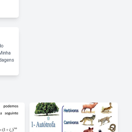
do
Minha
rdagens