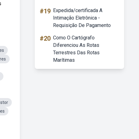
s
#19
Expedida/certificada A
Intimação Eletrônica -
Requisição De Pagamento
#20
Como O Cartógrafo
Diferenciou As Rotas
es
Terrestres Das Rotas
res
Marítimas
stor
res