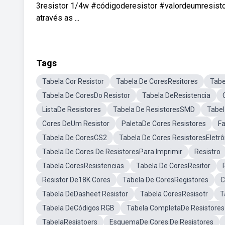
3resistor 1/4w #códigoderesistor #valordeumresisto
através as ...
Tags
Tabela Cor Resistor
Tabela De CoresResitores
Tabe
Tabela De CoresDo Resistor
Tabela DeResistencia
ListaDe Resistores
Tabela De ResistoresSMD
Tabel
Cores DeUm Resistor
PaletaDe Cores Resistores
Fa
Tabela De CoresCS2
Tabela De Cores ResistoresEletrô
Tabela De Cores De ResistoresPara Imprimir
Resistro
Tabela CoresResistencias
Tabela De CoresResitor
Resistor De18K Cores
Tabela De CoresRegistores
C
Tabela DeDasheet Resistor
Tabela CoresResisotr
T
Tabela DeCódigos RGB
Tabela CompletaDe Resistores
TabelaResistoers
EsquemaDe Cores De Resistores