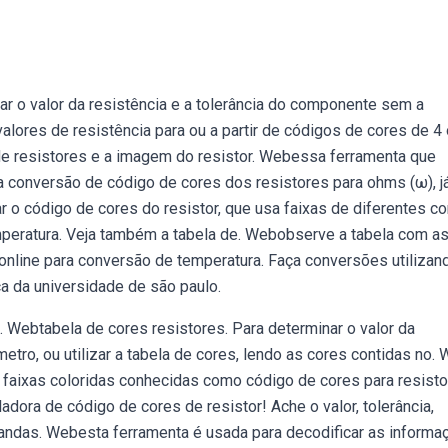
ar o valor da resistência e a tolerância do componente sem a
lores de resistência para ou a partir de códigos de cores de 4 
de resistores e a imagem do resistor. Webessa ferramenta que
a conversão de código de cores dos resistores para ohms (ω), j
r o código de cores do resistor, que usa faixas de diferentes c
 temperatura. Veja também a tabela de. Webobserve a tabela com a
online para conversão de temperatura. Faça conversões utilizan
ca da universidade de são paulo.
 Webtabela de cores resistores. Para determinar o valor da
etro, ou utilizar a tabela de cores, lendo as cores contidas no.
r faixas coloridas conhecidas como código de cores para resisto
dora de código de cores de resistor! Ache o valor, tolerância,
6 bandas. Webesta ferramenta é usada para decodificar as inform