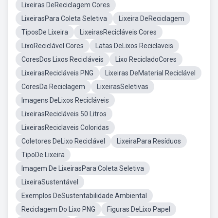
Lixeiras DeReciclagem Cores
LixeirasPara Coleta Seletiva
Lixeira DeReciclagem
TiposDe Lixeira
LixeirasRecicláveis Cores
LixoReciclável Cores
Latas DeLixos Reciclaveis
CoresDos Lixos Recicláveis
Lixo RecicladoCores
LixeirasRecicláveis PNG
Lixeiras DeMaterial Reciclável
CoresDa Reciclagem
LixeirasSeletivas
Imagens DeLixos Recicláveis
LixeirasRecicláveis 50 Litros
LixeirasReciclaveis Coloridas
Coletores DeLixo Reciclável
LixeiraPara Resíduos
TipoDe Lixeira
Imagem De LixeirasPara Coleta Seletiva
LixeiraSustentável
Exemplos DeSustentabilidade Ambiental
Reciclagem Do Lixo PNG
Figuras DeLixo Papel