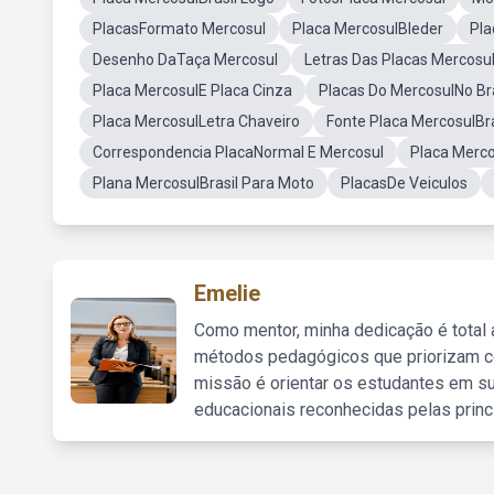
PlacasFormato Mercosul
Placa MercosulBleder
Pla
Desenho DaTaça Mercosul
Letras Das Placas Mercosu
Placa MercosulE Placa Cinza
Placas Do MercosulNo Bra
Placa MercosulLetra Chaveiro
Fonte Placa MercosulBr
Correspondencia PlacaNormal E Mercosul
Placa Merc
Plana MercosulBrasil Para Moto
PlacasDe Veiculos
Emelie
Como mentor, minha dedicação é total
métodos pedagógicos que priorizam co
missão é orientar os estudantes em su
educacionais reconhecidas pelas princ