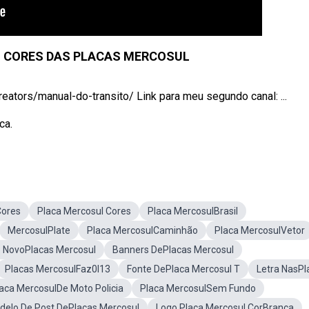
 CORES DAS PLACAS MERCOSUL
eators/manual-do-transito/ Link para meu segundo canal: ...
ca.
Cores
Placa Mercosul Cores
Placa MercosulBrasil
MercosulPlate
Placa MercosulCaminhão
Placa MercosulVetor
o NovoPlacas Mercosul
Banners DePlacas Mercosul
Placas MercosulFaz0l13
Fonte DePlaca Mercosul T
Letra NasPl
aca MercosulDe Moto Policia
Placa MercosulSem Fundo
delo De Post DePlacas Mercosul
Logo Placa Mercosul CorBranca