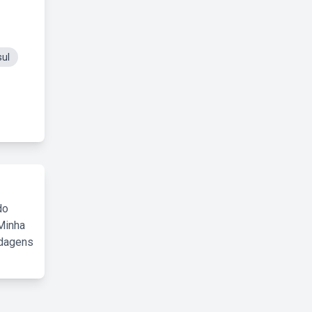
sul
do
Minha
rdagens