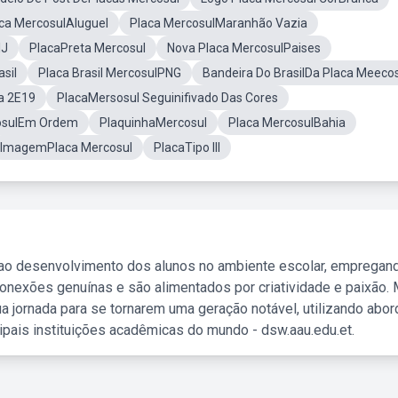
ca MercosulAluguel
Placa MercosulMaranhão Vazia
lJ
PlacaPreta Mercosul
Nova Placa MercosulPaises
sil
Placa Brasil MercosulPNG
Bandeira Do BrasilDa Placa Meeco
a 2E19
PlacaMersosul Seguinifivado Das Cores
osulEm Ordem
PlaquinhaMercosul
Placa MercosulBahia
ImagemPlaca Mercosul
PlacaTipo III
 ao desenvolvimento dos alunos no ambiente escolar, empregan
nexões genuínas e são alimentados por criatividade e paixão. 
a jornada para se tornarem uma geração notável, utilizando abo
ipais instituições acadêmicas do mundo - dsw.aau.edu.et.