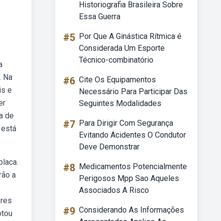
Historiografia Brasileira Sobre
Essa Guerra
#5
Por Que A Ginástica Rítmica é
Considerada Um Esporte
Técnico-combinatório
a
. Na
#6
Cite Os Equipamentos
is e
Necessário Para Participar Das
er
Seguintes Modalidades
a de
#7
Para Dirigir Com Segurança
 está
Evitando Acidentes O Condutor
Deve Demonstrar
placa.
#8
Medicamentos Potencialmente
rão a
Perigosos Mpp Sao Aqueles
Associados A Risco
ores
#9
Considerando As Informações
otou