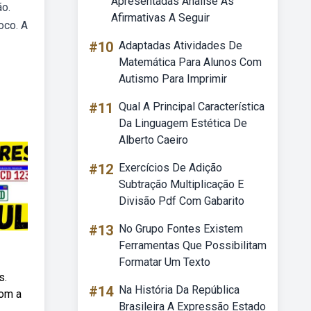
Apresentadas Analise As
ão.
Afirmativas A Seguir
oco. A
#10
Adaptadas Atividades De
Matemática Para Alunos Com
Autismo Para Imprimir
#11
Qual A Principal Característica
Da Linguagem Estética De
Alberto Caeiro
#12
Exercícios De Adição
Subtração Multiplicação E
Divisão Pdf Com Gabarito
#13
No Grupo Fontes Existem
Ferramentas Que Possibilitam
Formatar Um Texto
s.
#14
Na História Da República
com a
Brasileira A Expressão Estado