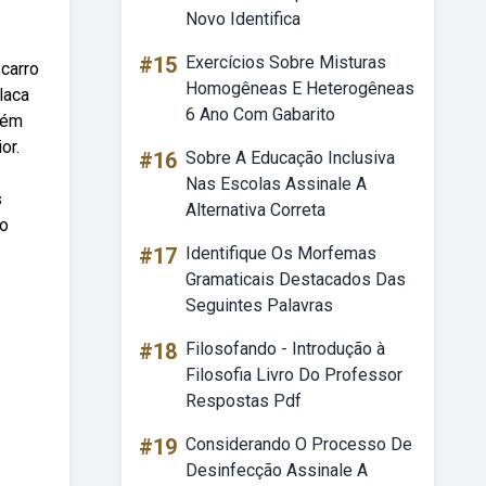
Novo Identifica
#15
Exercícios Sobre Misturas
carro
Homogêneas E Heterogêneas
laca
6 Ano Com Gabarito
tém
or.
#16
Sobre A Educação Inclusiva
Nas Escolas Assinale A
s
Alternativa Correta
do
#17
Identifique Os Morfemas
Gramaticais Destacados Das
Seguintes Palavras
#18
Filosofando - Introdução à
Filosofia Livro Do Professor
Respostas Pdf
#19
Considerando O Processo De
Desinfecção Assinale A