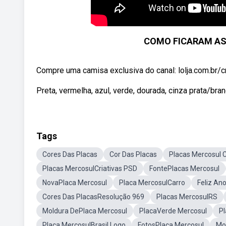
COMO FICARAM AS
Compre uma camisa exclusiva do canal: lolja.com.br/cr
Preta, vermelha, azul, verde, dourada, cinza prata/bran
Tags
Cores Das Placas
Cor Das Placas
Placas Mercosul 
Placas MercosulCriativas PSD
FontePlacas Mercosul
NovaPlaca Mercosul
Placa MercosulCarro
Feliz An
Cores Das PlacasResolução 969
Placas MercosulRS
Moldura DePlaca Mercosul
PlacaVerde Mercosul
Pl
Placa MercosulBrasil Logo
FotosPlaca Mercosul
Mo