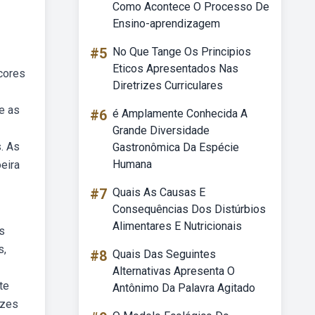
Como Acontece O Processo De
Ensino-aprendizagem
#5
No Que Tange Os Principios
Eticos Apresentados Nas
cores
Diretrizes Curriculares
e as
#6
é Amplamente Conhecida A
Grande Diversidade
. As
Gastronômica Da Espécie
Humana
eira
#7
Quais As Causas E
Consequências Dos Distúrbios
Alimentares E Nutricionais
s
s,
#8
Quais Das Seguintes
Alternativas Apresenta O
te
Antônimo Da Palavra Agitado
ezes