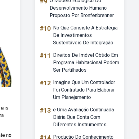
#9
O Modelo Ecológico Do
Desenvolvimento Humano
Proposto Por Bronfenbrenner
#10
No Que Consiste A Estratégia
De Investimentos
Sustentáveis De Integração
#11
Direitos De Imóvel Obtido Em
Programa Habitacional Podem
Ser Partilhados
#12
Imagine Que Um Controlador
Foi Contratado Para Elaborar
Um Planejamento
mais
#13
é Uma Avaliação Continuada
ra
Diária Que Conta Com
Diferentes Instrumentos
nte no
#14
Produção Do Conhecimento