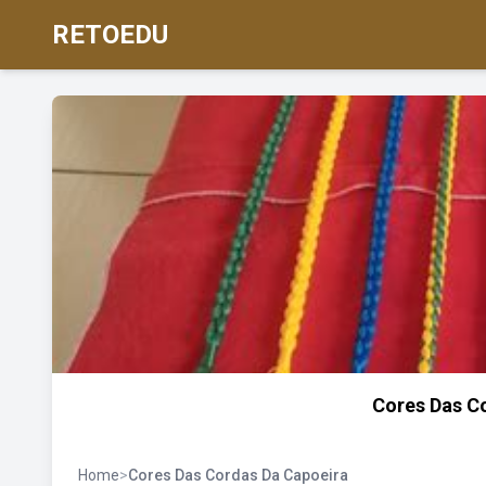
RETOEDU
Cores Das C
Home
>
Cores Das Cordas Da Capoeira