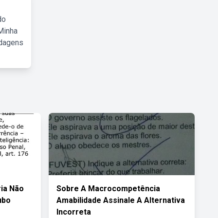
do
Minha
rdagens
ria Não
Sobre A Macrocompetência
ubo
Amabilidade Assinale A Alternativa
Incorreta