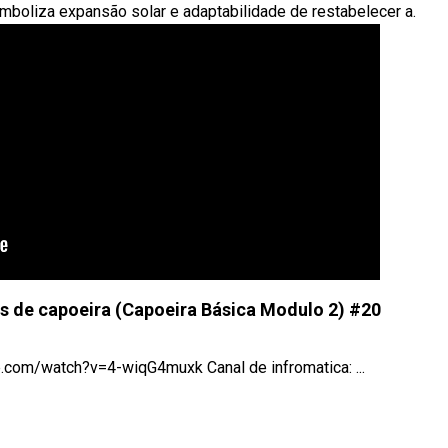
mboliza expansão solar e adaptabilidade de restabelecer a.
s de capoeira (Capoeira Básica Modulo 2) #20
.com/watch?v=4-wiqG4muxk Canal de infromatica: ...