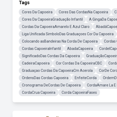
Tags
Cores Da Capoeira
Cores Das CordasNa Capoeira
C
Cores Da CapoeiraGraduação Infantil
A GingaDa Capoe
Cordas Da CapoeiraAmarelo E Azul Claro
AbadáCapoei
Liga Unificada SimboloDas Graduaçoes Cor Da Capoeira
Colocando asBandeiras Na Corda De Capoeira
Cordas 
Cordas CapoeiraInfantil
AbadaCapoeira
CordelCap
SignificadoDas Cordas Da Capoeira
GraduaçãoCapoei
CadeiraCapoeira
Cor Cordas Da CapoeiraCBC
Cord
Graduaçao Cordas Da CapoeiraCm Acerola
CorDe Cor
OrdensDas Cordas Capoeira
EnfeiteCorda
OrdemD
Cronograma DeCordas De Capoeira
CordaAmare La E 
CordaCrua Capoeira
Corda CapoeiraFases