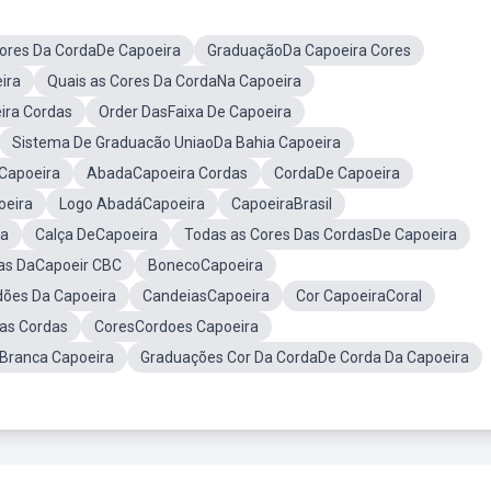
ores Da CordaDe Capoeira
GraduaçãoDa Capoeira Cores
ira
Quais as Cores Da CordaNa Capoeira
ra Cordas
Order DasFaixa De Capoeira
Sistema De Graduacão UniaoDa Bahia Capoeira
Capoeira
AbadaCapoeira Cordas
CordaDe Capoeira
oeira
Logo AbadáCapoeira
CapoeiraBrasil
ra
Calça DeCapoeira
Todas as Cores Das CordasDe Capoeira
as DaCapoeir CBC
BonecoCapoeira
dões Da Capoeira
CandeiasCapoeira
Cor CapoeiraCoral
as Cordas
CoresCordoes Capoeira
Branca Capoeira
Graduações Cor Da CordaDe Corda Da Capoeira