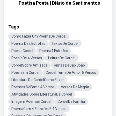
| Poetisa Poeta | Diário de Sentimentos
Tags
Como Fazer Um PoemaDe Cordel
Poema De2 Estrofes
TextosDe Cordel
PoesiaCordel
Poema4 Estrofes
PoesíaDe 4 Versos
LeituraDe Cordel
CordelSobre Amizade
Rimas DeSão João
PoesiaEm Cordel
Cordel TemaDe Amor 6 Versos
Literatura De CordelComo Fazer
Poemas DeFome 4 Versos
Versos DeAlegria
Atividades Sobre LiteraturaDe Cordel
Imagem PoemaE Cordel
CordelDa Familia
PoemaCom 4 Estrofes E 4 Versos