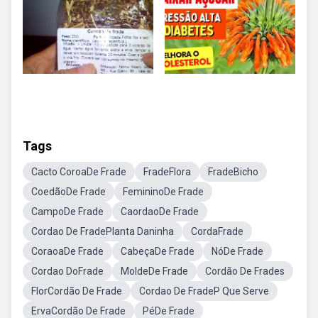
Tags
Cacto CoroaDe Frade
FradeFlora
FradeBicho
CoedãoDe Frade
FemininoDe Frade
CampoDe Frade
CaordaoDe Frade
Cordao De FradePlanta Daninha
CordaFrade
CoraoaDe Frade
CabeçaDe Frade
NóDe Frade
Cordao DoFrade
MoldeDe Frade
Cordão De Frades
FlorCordão De Frade
Cordao De FradeP Que Serve
ErvaCordão De Frade
PéDe Frade