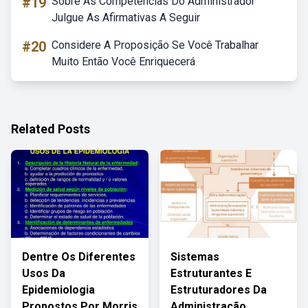
#19
Sobre As Competências Do Administrador
Julgue As Afirmativas A Seguir
#20
Considere A Proposição Se Você Trabalhar
Muito Então Você Enriquecerá
Related Posts
Dentre Os Diferentes
Sistemas
Usos Da
Estruturantes E
Epidemiologia
Estruturadores Da
Propostos Por Morris
Administração