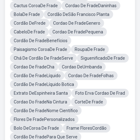
Cactus CoroaDe Frade
Cordao De FradeDaninhas
BolaDe Frade
Cordão DeSão Francisco Planta
Cordão DeFrede
Cordao De FradeGenero
CabeloDe Frade
Cordao De FradePequena
Cordão De FradeBenefícios
Paisagismo CoroaDe Frade
RoupaDe Frade
Chá De Cordão De FradeServe
SiguenificadoDe Frade
Cordao De FradeCha
Cordao DeUmbanda
Cordão De FradeLíquido
Cordao De FradeFolhas
Cordão De FradeLíquido Botica
Extrato DeEspinheira Santa
Foto Erva Cordao De Frad
Cordao Do FradeNa Cintura
CorteDe Frade
Cordão De FradeNome Científico
Flores De FradePersonalizados
Bolo DeCoroa De Frade
Frame FloresCordão
Cordão De FradePara Que Serve