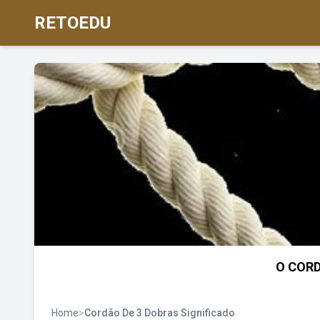
RETOEDU
O CORD
Home
>
Cordão De 3 Dobras Significado