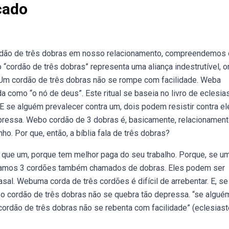
cado
rdão de três dobras em nosso relacionamento, compreendemos 
cordão de três dobras” representa uma aliança indestrutível, o
. Um cordão de três dobras não se rompe com facilidade. Weba
como “o nó de deus”. Este ritual se baseia no livro de eclesia
. E se alguém prevalecer contra um, dois podem resistir contra el
pressa. Webo cordão de 3 dobras é, basicamente, relacionament
o. Por que, então, a bíblia fala de três dobras?
que um, porque tem melhor paga do seu trabalho. Porque, se um 
ilizamos 3 cordões também chamados de dobras. Eles podem ser
sal. Webuma corda de três cordões é difícil de arrebentar. E, se
E o cordão de três dobras não se quebra tão depressa. “se algué
O cordão de três dobras não se rebenta com facilidade” (eclesias