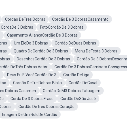
Cordao DeTres Dobras
Cordão De 3 DobrasCasamento
CordaDe 3 Dobras
FotoCordão De 3 Dobras
s
Casamento AliançaCordão De 3 Dobras
bras
Um EloDe 3 Dobras
Cordão DeDuas Dobras
bras
Quadro DoCordão De 3 Dobras
Menu DeFesta 3 Dobras
obras
DesenhosCordão De 3 Dobras
Cordão De 3 DobrasDesenh
ordão DeTrês Dobras Vetor
Cordão De 3 DobrasCamiseta Consgres
a
Deus Eu E VocêCordão De 3
Cordão DeLiga
atoo
Cordão DeTre Dobras Biblia
Cordão DeCasal
res Dobras Casamen
Cordão DeM3 Dobras Tatuagem
ão
Corda De 3 DobrasFrase
Cordão DeSão José
Dobras
Cordão DeTres Dobras Coração
Imagem De Um RoloDe Cordão