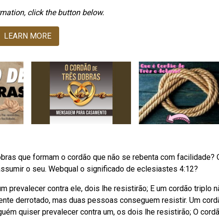
mation, click the button below.
LEARN MORE
obras que formam o cordão que não se rebenta com facilidade? 
ssumir o seu. Webqual o significado de eclesiastes 4:12?
um prevalecer contra ele, dois lhe resistirão; E um cordão triplo 
nte derrotado, mas duas pessoas conseguem resistir. Um cord
uém quiser prevalecer contra um, os dois lhe resistirão; O cord