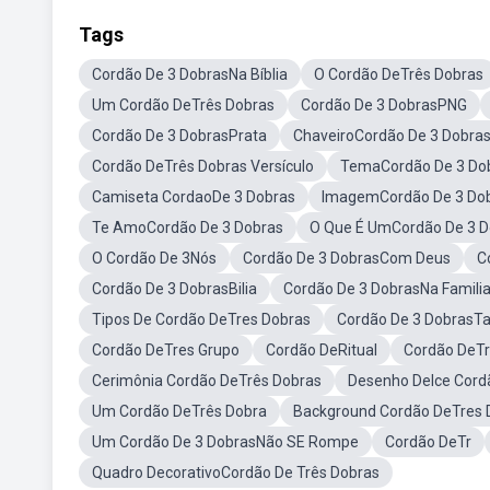
Tags
Cordão De 3 DobrasNa Bíblia
O Cordão DeTrês Dobras
Um Cordão DeTrês Dobras
Cordão De 3 DobrasPNG
Cordão De 3 DobrasPrata
ChaveiroCordão De 3 Dobra
Cordão DeTrês Dobras Versículo
TemaCordão De 3 Do
Camiseta CordaoDe 3 Dobras
ImagemCordão De 3 Do
Te AmoCordão De 3 Dobras
O Que É UmCordão De 3 D
O Cordão De 3Nós
Cordão De 3 DobrasCom Deus
C
Cordão De 3 DobrasBilia
Cordão De 3 DobrasNa Famili
Tipos De Cordão DeTres Dobras
Cordão De 3 DobrasT
Cordão DeTres Grupo
Cordão DeRitual
Cordão DeT
Cerimônia Cordão DeTrês Dobras
Desenho DeIce Cord
Um Cordão DeTrês Dobra
Background Cordão DeTres 
Um Cordão De 3 DobrasNão SE Rompe
Cordão DeTr
Quadro DecorativoCordão De Três Dobras