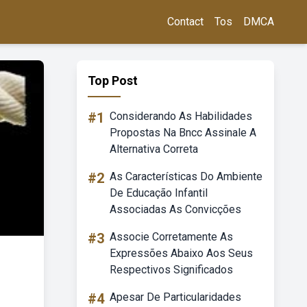
Contact
Tos
DMCA
Top Post
#1
Considerando As Habilidades
Propostas Na Bncc Assinale A
Alternativa Correta
#2
As Características Do Ambiente
De Educação Infantil
Associadas As Convicções
#3
Associe Corretamente As
Expressões Abaixo Aos Seus
Respectivos Significados
#4
Apesar De Particularidades