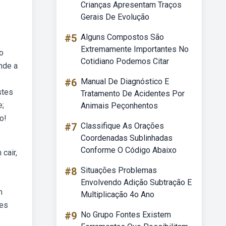
Crianças Apresentam Traços
Gerais De Evolução
#5
Alguns Compostos São
Extremamente Importantes No
o
Cotidiano Podemos Citar
nde a
#6
Manual De Diagnóstico E
stes
Tratamento De Acidentes Por
e;
Animais Peçonhentos
o!
#7
Classifique As Orações
Coordenadas Sublinhadas
Conforme O Código Abaixo
cair,
#8
Situações Problemas
Envolvendo Adição Subtração E
m
Multiplicação 4o Ano
tes
#9
No Grupo Fontes Existem