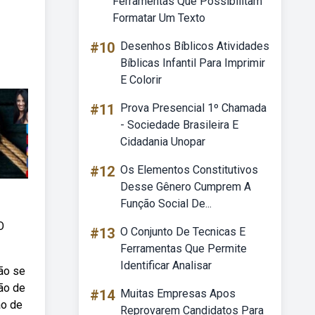
Ferramentas Que Possibilitam
Formatar Um Texto
#10
Desenhos Bíblicos Atividades
Bíblicas Infantil Para Imprimir
E Colorir
#11
Prova Presencial 1º Chamada
- Sociedade Brasileira E
Cidadania Unopar
#12
Os Elementos Constitutivos
Desse Gênero Cumprem A
Função Social De...
O
#13
O Conjunto De Tecnicas E
Ferramentas Que Permite
Identificar Analisar
não se
ão de
#14
Muitas Empresas Apos
ão de
Reprovarem Candidatos Para