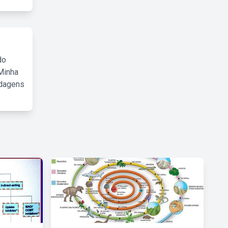
do
Minha
rdagens