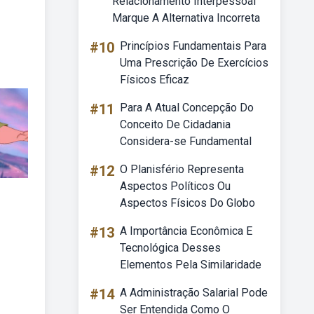
Relacionamento Interpessoal
Marque A Alternativa Incorreta
#10
Princípios Fundamentais Para
Uma Prescrição De Exercícios
Físicos Eficaz
#11
Para A Atual Concepção Do
Conceito De Cidadania
Considera-se Fundamental
#12
O Planisfério Representa
Aspectos Políticos Ou
Aspectos Físicos Do Globo
#13
A Importância Econômica E
Tecnológica Desses
Elementos Pela Similaridade
#14
A Administração Salarial Pode
Ser Entendida Como O