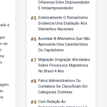
Diferença Entre Empreendedor
E Intraempreendedor
#5
Esteticamente O Romantismo
Evidencia Uma Exaltação Aos
dade é
Elementos Nacionais
que
#6
Assinale A Alternativa Que Não
de de
Apresenta Uma Característica
o
Do Capitalismo
ama
#7
Migração Imigração Atividades
do
Sobre Processos Migratórios
No Brasil 4 Ano
#8
Fatos Administrativos Ou
onagem
Contabeis Se Classificam Em
ao
Categorias Distintas
ia.
#9
Com Relação Ao