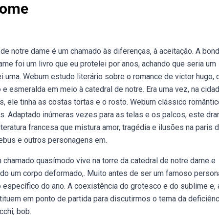
Nome
a de notre dame é um chamado às diferenças, à aceitação. A bon
ame foi um livro que eu protelei por anos, achando que seria um
ei uma. Webum estudo literário sobre o romance de victor hugo, 
o e esmeralda em meio à catedral de notre. Era uma vez, na cida
, ele tinha as costas tortas e o rosto. Webum clássico romântic
. Adaptado inúmeras vezes para as telas e os palcos, este dr
teratura francesa que mistura amor, tragédia e ilusões na paris 
oebus e outros personagens em.
chamado quasímodo vive na torre da catedral de notre dame e
 tendo um corpo deformado,. Muito antes de ser um famoso pers
específico do ano. A coexistência do grotesco e do sublime e, 
tuem em ponto de partida para discutirmos o tema da deficiênc
cchi, bob.