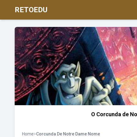
RETOEDU
O Corcunda de No
Home
>
Corcunda De Notre Dame Nome