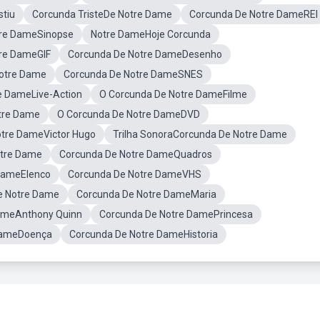
stiu
Corcunda TristeDe Notre Dame
Corcunda De Notre DameREI
tre DameSinopse
Notre DameHoje Corcunda
re DameGIF
Corcunda De Notre DameDesenho
otre Dame
Corcunda De Notre DameSNES
e DameLive-Action
O Corcunda De Notre DameFilme
tre Dame
O Corcunda De Notre DameDVD
otre DameVictor Hugo
Trilha SonoraCorcunda De Notre Dame
otre Dame
Corcunda De Notre DameQuadros
DameElenco
Corcunda De Notre DameVHS
e Notre Dame
Corcunda De Notre DameMaria
ameAnthony Quinn
Corcunda De Notre DamePrincesa
DameDoença
Corcunda De Notre DameHistoria