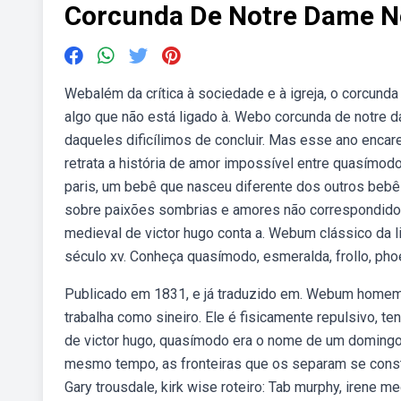
Corcunda De Notre Dame 
Webalém da crítica à sociedade e à igreja, o corcund
algo que não está ligado à. Webo corcunda de notre d
daqueles dificílimos de concluir. Mas esse ano encar
retrata a história de amor impossível entre quasímod
paris, um bebê que nasceu diferente dos outros bebês
sobre paixões sombrias e amores não correspondidos
medieval de victor hugo conta a. Webum clássico da li
século xv. Conheça quasímodo, esmeralda, frollo, ph
Publicado em 1831, e já traduzido em. Webum homem 
trabalha como sineiro. Ele é fisicamente repulsivo,
de victor hugo, quasímodo era o nome de um domingo 
mesmo tempo, as fronteiras que os separam se consti
Gary trousdale, kirk wise roteiro: Tab murphy, irene me