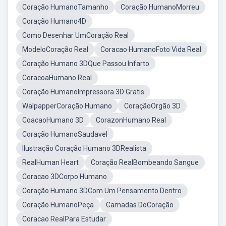
Coração HumanoTamanho
Coração HumanoMorreu
Coração Humano4D
Como Desenhar UmCoração Real
ModeloCoração Real
Coracao HumanoFoto Vida Real
Coração Humano 3DQue Passou Infarto
CoracoaHumano Real
Coração HumanoImpressora 3D Gratis
WalpapperCoração Humano
CoraçãoOrgão 3D
CoacaoHumano 3D
CorazonHumano Real
Coração HumanoSaudavel
Ilustração Coração Humano 3DRealista
RealHuman Heart
Coração RealBombeando Sangue
Coracao 3DCorpo Humano
Coração Humano 3DCom Um Pensamento Dentro
Coração HumanoPeça
Camadas DoCoração
Coracao RealPara Estudar