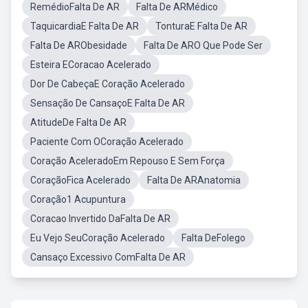
RemédioFalta De AR
Falta De ARMédico
TaquicardiaE Falta De AR
TonturaE Falta De AR
Falta De ARObesidade
Falta De ARO Que Pode Ser
Esteira ECoracao Acelerado
Dor De CabeçaE Coração Acelerado
Sensação De CansaçoE Falta De AR
AtitudeDe Falta De AR
Paciente Com OCoração Acelerado
Coração AceleradoEm Repouso E Sem Força
CoraçãoFica Acelerado
Falta De ARAnatomia
Coração1 Acupuntura
Coracao Invertido DaFalta De AR
Eu Vejo SeuCoração Acelerado
Falta DeFolego
Cansaço Excessivo ComFalta De AR