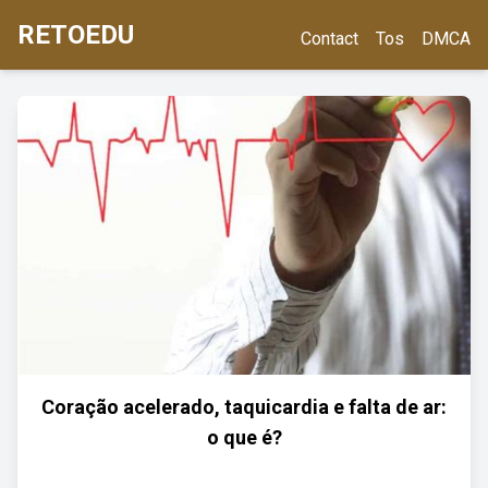
RETOEDU
Contact
Tos
DMCA
Coração acelerado, taquicardia e falta de ar:
o que é?