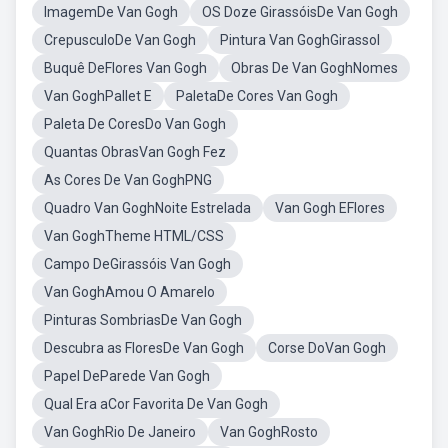
ImagemDe Van Gogh
OS Doze GirassóisDe Van Gogh
CrepusculoDe Van Gogh
Pintura Van GoghGirassol
Buquê DeFlores Van Gogh
Obras De Van GoghNomes
Van GoghPallet E
PaletaDe Cores Van Gogh
Paleta De CoresDo Van Gogh
Quantas ObrasVan Gogh Fez
As Cores De Van GoghPNG
Quadro Van GoghNoite Estrelada
Van Gogh EFlores
Van GoghTheme HTML/CSS
Campo DeGirassóis Van Gogh
Van GoghAmou O Amarelo
Pinturas SombriasDe Van Gogh
Descubra as FloresDe Van Gogh
Corse DoVan Gogh
Papel DeParede Van Gogh
Qual Era aCor Favorita De Van Gogh
Van GoghRio De Janeiro
Van GoghRosto