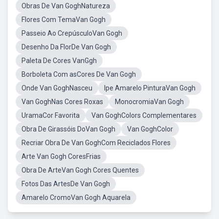
Obras De Van GoghNatureza
Flores Com TemaVan Gogh
Passeio Ao CrepúsculoVan Gogh
Desenho Da FlorDe Van Gogh
Paleta De Cores VanGgh
Borboleta Com asCores De Van Gogh
Onde Van GoghNasceu
Ipe Amarelo PinturaVan Gogh
Van GoghNas Cores Roxas
MonocromiaVan Gogh
UramaCor Favorita
Van GoghColors Complementares
Obra De Girassóis DoVan Gogh
Van GoghColor
Recriar Obra De Van GoghCom Reciclados Flores
Arte Van Gogh CoresFrias
Obra De ArteVan Gogh Cores Quentes
Fotos Das ArtesDe Van Gogh
Amarelo CromoVan Gogh Aquarela