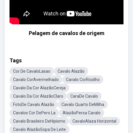
Pelagem de cavalos de origem
Tags
Cor De CavaloLasao
Cavalo Alazão
Cavalo CorAvermelhado
Cavalo CorRosilho
Cavalo Da Cor AlazãoCereja
Cavalo Da Cor AlazãoClaro
CaraDe Cavalo
FotoDe Cavalo Alazão
Cavalo Quarto DeMilha
Cavalos Cor DePero La
AlazãoPersa Cavalo
Cavalo Brasileiro DeHipismo
CavaloAlaza Horizontal
Cavalo AlazãoSopa De Leite