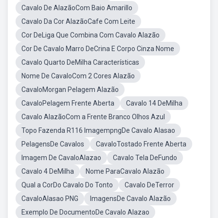
Cavalo De AlazãoCom Baio Amarillo
Cavalo Da Cor AlazãoCafe Com Leite
Cor DeLiga Que Combina Com Cavalo Alazão
Cor De Cavalo Marro DeCrina E Corpo Cinza Nome
Cavalo Quarto DeMilha Características
Nome De CavaloCom 2 Cores Alazão
CavaloMorgan Pelagem Alazão
CavaloPelagem Frente Aberta
Cavalo 14 DeMilha
Cavalo AlazãoCom a Frente Branco Olhos Azul
Topo Fazenda R116 ImagempngDe Cavalo Alasao
PelagensDe Cavalos
CavaloTostado Frente Aberta
Imagem De CavaloAlazao
Cavalo Tela DeFundo
Cavalo 4 DeMilha
Nome ParaCavalo Alazão
Qual a CorDo Cavalo Do Tonto
Cavalo DeTerror
CavaloAlasao PNG
ImagensDe Cavalo Alazão
Exemplo De DocumentoDe Cavalo Alazao