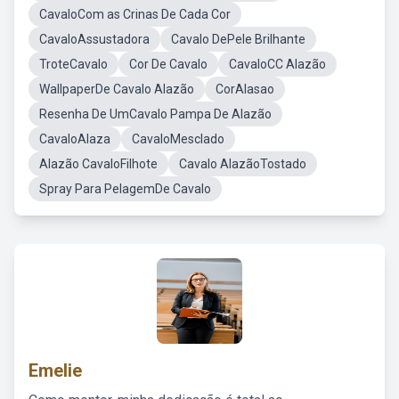
CavaloCom as Crinas De Cada Cor
CavaloAssustadora
Cavalo DePele Brilhante
TroteCavalo
Cor De Cavalo
CavaloCC Alazão
WallpaperDe Cavalo Alazão
CorAlasao
Resenha De UmCavalo Pampa De Alazão
CavaloAlaza
CavaloMesclado
Alazão CavaloFilhote
Cavalo AlazãoTostado
Spray Para PelagemDe Cavalo
Emelie