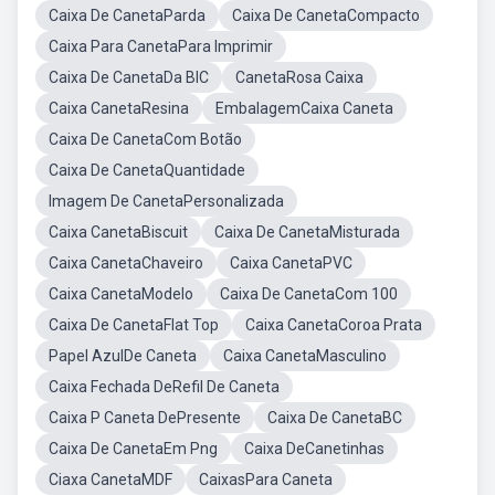
Caixa De CanetaParda
Caixa De CanetaCompacto
Caixa Para CanetaPara Imprimir
Caixa De CanetaDa BIC
CanetaRosa Caixa
Caixa CanetaResina
EmbalagemCaixa Caneta
Caixa De CanetaCom Botão
Caixa De CanetaQuantidade
Imagem De CanetaPersonalizada
Caixa CanetaBiscuit
Caixa De CanetaMisturada
Caixa CanetaChaveiro
Caixa CanetaPVC
Caixa CanetaModelo
Caixa De CanetaCom 100
Caixa De CanetaFlat Top
Caixa CanetaCoroa Prata
Papel AzulDe Caneta
Caixa CanetaMasculino
Caixa Fechada DeRefil De Caneta
Caixa P Caneta DePresente
Caixa De CanetaBC
Caixa De CanetaEm Png
Caixa DeCanetinhas
Ciaxa CanetaMDF
CaixasPara Caneta