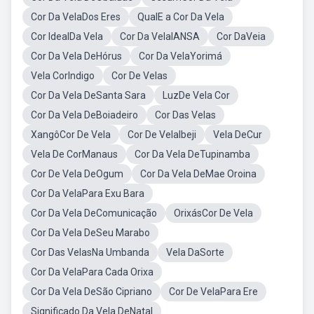
Cor Da VelaDos Eres
QualE a Cor Da Vela
Cor IdealDa Vela
Cor Da VelaIANSA
Cor DaVeia
Cor Da Vela DeHórus
Cor Da VelaYorimá
Vela CorIndigo
Cor De Velas
Cor Da Vela DeSanta Sara
LuzDe Vela Cor
Cor Da Vela DeBoiadeiro
Cor Das Velas
XangôCor De Vela
Cor De VelaIbeji
Vela DeCur
Vela De CorManaus
Cor Da Vela DeTupinamba
Cor De Vela DeOgum
Cor Da Vela DeMae Oroina
Cor Da VelaPara Exu Bara
Cor Da Vela DeComunicação
OrixásCor De Vela
Cor Da Vela DeSeu Marabo
Cor Das VelasNa Umbanda
Vela DaSorte
Cor Da VelaPara Cada Orixa
Cor Da Vela DeSão Cipriano
Cor De VelaPara Ere
Significado Da Vela DeNatal