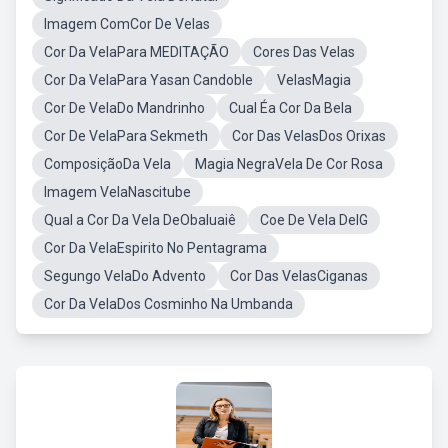
Imagem ComCor De Velas
Cor Da VelaPara MEDITAÇÃO
Cores Das Velas
Cor Da VelaPara Yasan Candoble
VelasMagia
Cor De VelaDo Mandrinho
Cual Éa Cor Da Bela
Cor De VelaPara Sekmeth
Cor Das VelasDos Orixas
ComposiçãoDa Vela
Magia NegraVela De Cor Rosa
Imagem VelaNascitube
Qual a Cor Da Vela DeObaluaiê
Coe De Vela DeIG
Cor Da VelaEspirito No Pentagrama
Segungo VelaDo Advento
Cor Das VelasCiganas
Cor Da VelaDos Cosminho Na Umbanda