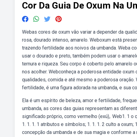
Cor Da Guia De Oxum Na 
Webas cores de oxum vão variar a depender da qualida
rosa, dourado intenso, amarelo. Weboxum está pres
trazendo fertilidade aos noivos da umbanda. Weba co
usar o dourado e preto, também podem usar o amarelo
ternura e riqueza. Seu corpo é coberto pelo amarelo 
nos acolher. Webconheça a poderosa entidade oxum op
qualidades, comida e até mesmo a poderosa oração. 
fertilidade, é uma figura adorada na umbanda, e sua c
Ela é um espírito de beleza, amor e fertilidade, fre
umbanda, as cores das guias representam as diferente
significado próprio, como vermelho (exú),. Web1. 1 o
1. 1. 1. 1 atributos e símbolos; 1. 1. 1. 2 culto a ox
concepção da umbanda e de sua magia e conforme a mi