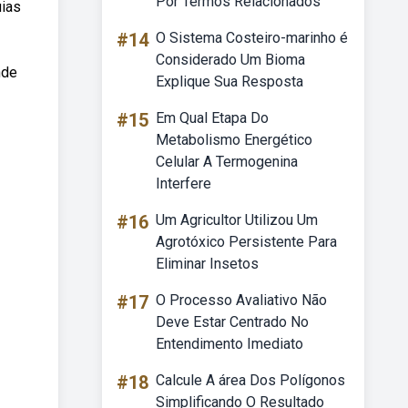
Por Termos Relacionados
uias
#14
O Sistema Costeiro-marinho é
Considerado Um Bioma
nde
Explique Sua Resposta
#15
Em Qual Etapa Do
Metabolismo Energético
Celular A Termogenina
Interfere
#16
Um Agricultor Utilizou Um
Agrotóxico Persistente Para
Eliminar Insetos
#17
O Processo Avaliativo Não
Deve Estar Centrado No
Entendimento Imediato
#18
Calcule A área Dos Polígonos
Simplificando O Resultado