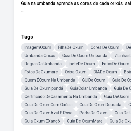
Guia na umbanda aprenda as cores de cada orixás. sa
...
Tags
ImagemOxum
FilhaDe Oxum
Cores De Oxum
D
Umbanda Orixas
Guia De Oxum Umbanda
7 Linha
RegrasDa Umbanda
IpeteDe Oxum
FotosDe Oxum
Fotos DeOxumare
Orixa Oxum
DIADe Oxum
Boi
Quem ÉOxum Na Umbanda
GUIDe Oxum
Guia De 
Guia De OxumIpondá
GuiaColar Umbanda
Guia De 
Certificado DeCasamento Na Umbanda
Guia DeOxom
Guia De OxumCom Oxóssi
Guia De OxumDourada
G
Guia De OxumAzul E Rosa
PedraDe Oxum
Guia D
Guia Oxum EXangô
Guia De OxumMare
Guia De O