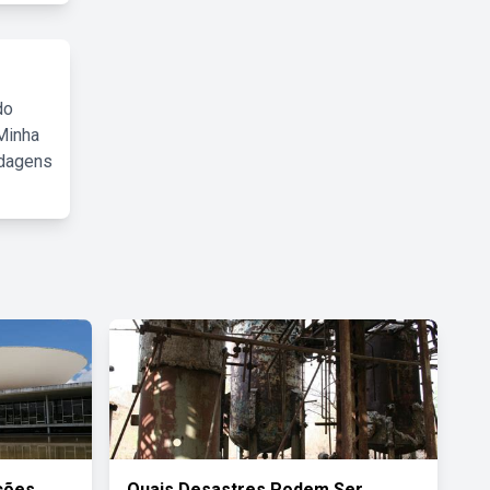
do
Minha
rdagens
ções
Quais Desastres Podem Ser