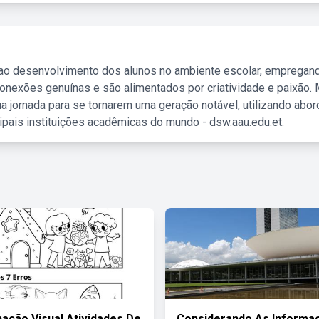
 ao desenvolvimento dos alunos no ambiente escolar, empregan
nexões genuínas e são alimentados por criatividade e paixão. 
a jornada para se tornarem uma geração notável, utilizando abo
ipais instituições acadêmicas do mundo - dsw.aau.edu.et.
nação Visual Atividades De
Considerando As Informa