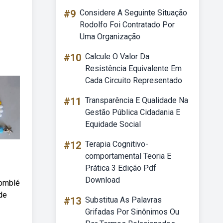
#9
Considere A Seguinte Situação
Rodolfo Foi Contratado Por
Uma Organização
#10
Calcule O Valor Da
Resistência Equivalente Em
Cada Circuito Representado
#11
Transparência E Qualidade Na
Gestão Pública Cidadania E
Equidade Social
#12
Terapia Cognitivo-
comportamental Teoria E
Prática 3 Edição Pdf
Download
domblé
de
#13
Substitua As Palavras
Grifadas Por Sinônimos Ou