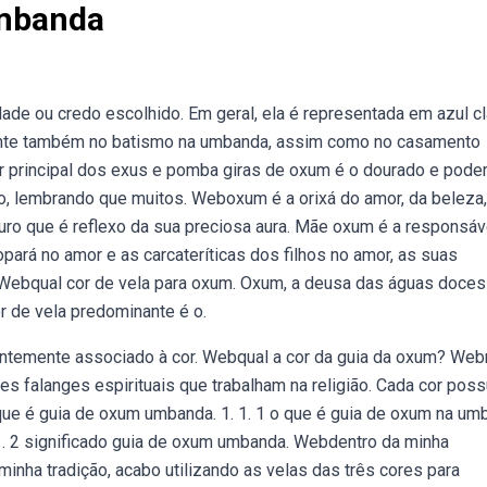
Umbanda
de ou credo escolhido. Em geral, ela é representada em azul cl
ente também no batismo na umbanda, assim como no casamento
r principal dos exus e pomba giras de oxum é o dourado e pod
, lembrando que muitos. Weboxum é a orixá do amor, da beleza,
ouro que é reflexo da sua preciosa aura. Mãe oxum é a responsáv
ará no amor e as carcateríticas dos filhos no amor, as suas
Webqual cor de vela para oxum. Oxum, a deusa das águas doces
or de vela predominante é o.
quentemente associado à cor. Webqual a cor da guia da oxum? Web
s falanges espirituais que trabalham na religião. Cada cor pos
 que é guia de oxum umbanda. 1. 1. 1 o que é guia de oxum na um
um; 1. 2 significado guia de oxum umbanda. Webdentro da minha
nha tradição, acabo utilizando as velas das três cores para