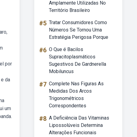
Amplamente Utilizadas No
Território Brasileiro
#5
Tratar Consumidores Como
Números Se Tornou Uma
aro,
Estratégia Perigosa Porque
em
#6
O Que é Bacilos
Supracitoplasmáticos
el por
Sugestivos De Gardnerella
Mobiluncus
 e da
#7
Complete Nas Figuras As
Medidas Dos Arcos
Trigonométricos
na
Correspondentes
sui um
banda.
#8
A Deficiência Das Vitaminas
Lipossolúveis Determina
Alterações Funcionais