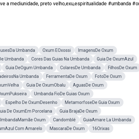
lve a mediunidade, preto velho,exu,espiritualidade #umbanda #o
eusesDa Umbanda
Oxum EOxossi
ImagensDe Oxum
sDe Umbanda
Cores Das Guias Na Umbanda
Guia De OxumAzul
Guia DeOgum Umbanda
ColaresDe Umbanda
FilhosDe Oxum
adeirosNa Umbanda
FerramentaDe Oxum
FotoDe Oxum
OxumVelha
Guia De OxumObalu
AguasDe Oxum
OxumPukseira
Umbanda FioDe Guias Oxum
Espelho De OxumDesenho
MetamorfoseDe Guia Oxum
uia De OxumEm Porcelana
Guia BrajaDe Oxum
e UmbandaMamãe Oxum
Candomblé
GuiaAmare La Umbanda
xumAzul Com Amarelo
MascaraDe Oxum
16Orixas