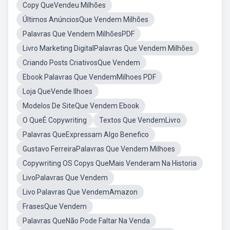
Copy QueVendeu Milhões
Últimos AnúnciosQue Vendem Milhões
Palavras Que Vendem MilhõesPDF
Livro Marketing DigitalPalavras Que Vendem Milhões
Criando Posts CriativosQue Vendem
Ebook Palavras Que VendemMilhoes PDF
Loja QueVende Ilhoes
Modelos De SiteQue Vendem Ebook
O QueÉ Copywriting
Textos Que VendemLivro
Palavras QueExpressam Algo Benefico
Gustavo FerreiraPalavras Que Vendem Milhoes
Copywriting OS Copys QueMais Venderam Na Historia
LivoPalavras Que Vendem
Livo Palavras Que VendemAmazon
FrasesQue Vendem
Palavras QueNão Pode Faltar Na Venda