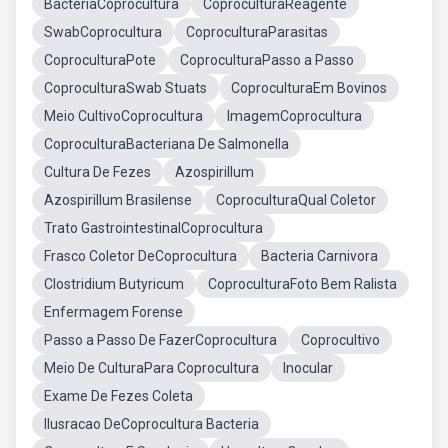
BactériaCoprocultura
CoproculturaReagente
SwabCoprocultura
CoproculturaParasitas
CoproculturaPote
CoproculturaPasso a Passo
CoproculturaSwab Stuats
CoproculturaEm Bovinos
Meio CultivoCoprocultura
ImagemCoprocultura
CoproculturaBacteriana De Salmonella
Cultura De Fezes
Azospirillum
Azospirillum Brasilense
CoproculturaQual Coletor
Trato GastrointestinalCoprocultura
Frasco Coletor DeCoprocultura
Bacteria Carnivora
Clostridium Butyricum
CoproculturaFoto Bem Ralista
Enfermagem Forense
Passo a Passo De FazerCoprocultura
Coprocultivo
Meio De CulturaPara Coprocultura
Inocular
Exame De Fezes Coleta
Ilusracao DeCoprocultura Bacteria