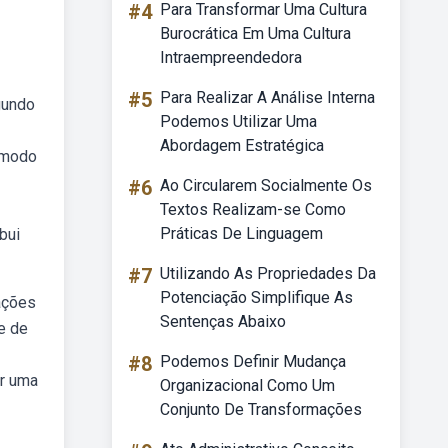
#4
Para Transformar Uma Cultura
Burocrática Em Uma Cultura
Intraempreendedora
#5
Para Realizar A Análise Interna
gundo
Podemos Utilizar Uma
Abordagem Estratégica
e modo
#6
Ao Circularem Socialmente Os
Textos Realizam-se Como
Práticas De Linguagem
bui
#7
Utilizando As Propriedades Da
Potenciação Simplifique As
ações
Sentenças Abaixo
e de
#8
Podemos Definir Mudança
ar uma
Organizacional Como Um
Conjunto De Transformações