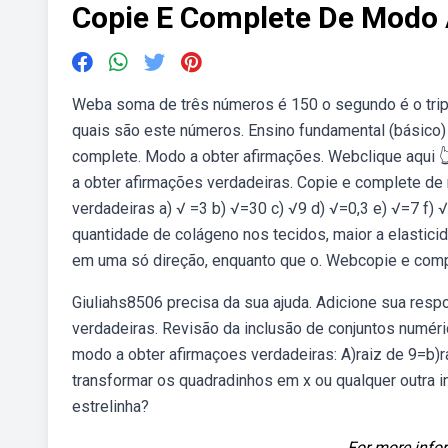
Copie E Complete De Modo 
Weba soma de três números é 150 o segundo é o tripl
quais são este números. Ensino fundamental (básico) v
complete. Modo a obter afirmações. Webclique aqui 
a obter afirmações verdadeiras. Copie e complete d
verdadeiras a) √ =3 b) √=30 c) √9 d) √=0,3 e) √=7 f
quantidade de colágeno nos tecidos, maior a elastici
em uma só direção, enquanto que o. Webcopie e comp
Giuliahs8506 precisa da sua ajuda. Adicione sua resp
verdadeiras. Revisão da inclusão de conjuntos numér
modo a obter afirmaçoes verdadeiras: A)raiz de 9=b)ra
transformar os quadradinhos em x ou qualquer outra i
estrelinha?
For more infor