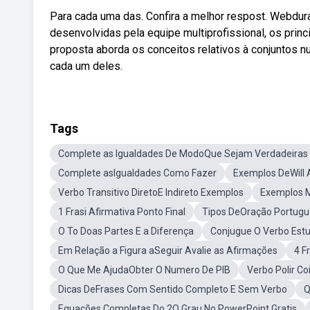
Para cada uma das. Confira a melhor respost. Webdura
desenvolvidas pela equipe multiprofissional, os pri
proposta aborda os conceitos relativos à conjuntos 
cada um deles.
Tags
Complete as Igualdades De ModoQue Sejam Verdadeiras
Complete asIgualdades Como Fazer
Exemplos DeWill 
Verbo Transitivo DiretoE Indireto Exemplos
Exemplos M
1 Frasi Afirmativa Ponto Final
Tipos DeOração Portugu
O To Doas Partes E a Diferença
Conjugue O Verbo Est
Em Relação a Figura aSeguir Avalie as Afirmações
4 F
O Que Me AjudaObter O Numero De PIB
Verbo Polir Co
Dicas DeFrases Com Sentido Completo E Sem Verbo
Q
Equações Completas Do 2O Grau No PowerPoint Gratis