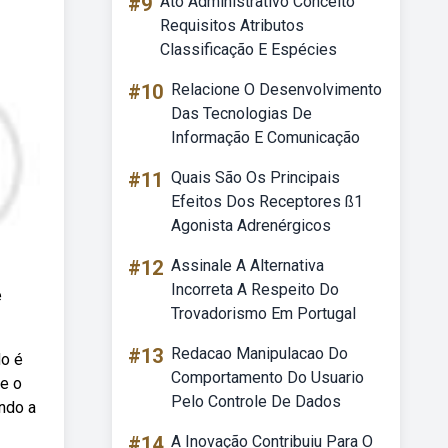
#9
Ato Administrativo Conceito
Requisitos Atributos
Classificação E Espécies
#10
Relacione O Desenvolvimento
Das Tecnologias De
Informação E Comunicação
#11
Quais São Os Principais
Efeitos Dos Receptores ß1
Agonista Adrenérgicos
#12
Assinale A Alternativa
Incorreta A Respeito Do
e
Trovadorismo Em Portugal
#13
Redacao Manipulacao Do
do é
Comportamento Do Usuario
ne o
Pelo Controle De Dados
ando a
#14
A Inovação Contribuiu Para O