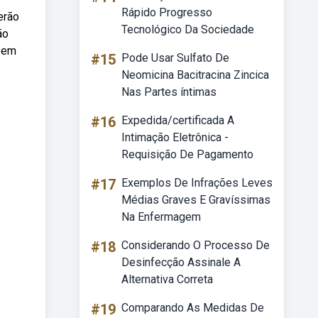
Rápido Progresso
erão
Tecnológico Da Sociedade
ão
s em
#15
Pode Usar Sulfato De
Neomicina Bacitracina Zincica
Nas Partes íntimas
#16
Expedida/certificada A
Intimação Eletrônica -
Requisição De Pagamento
#17
Exemplos De Infrações Leves
Médias Graves E Gravíssimas
Na Enfermagem
#18
Considerando O Processo De
Desinfecção Assinale A
Alternativa Correta
#19
Comparando As Medidas De