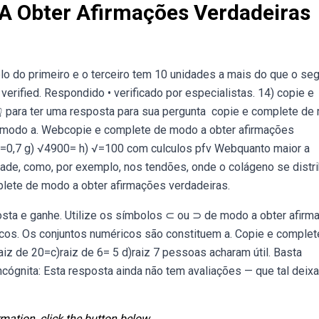
A Obter Afirmações Verdadeiras
o do primeiro e o terceiro tem 10 unidades a mais do que o se
erified. Respondido • verificado por especialistas. 14) copie e
 para ter uma resposta para sua pergunta ️ copie e complete d
e modo a. Webcopie e complete de modo a obter afirmações
) √=0,7 g) √4900= h) √=100 com culculos pfv Webquanto maior a
dade, como, por exemplo, nos tendões, onde o colágeno se distri
lete de modo a obter afirmações verdadeiras.
osta e ganhe. Utilize os símbolos ⊂ ou ⊃ de modo a obter afirm
icos. Os conjuntos numéricos são constituem a. Copie e complet
iz de 20=c)raiz de 6= 5 d)raiz 7 pessoas acharam útil. Basta
ncógnita: Esta resposta ainda não tem avaliações — que tal deix
mation, click the button below.