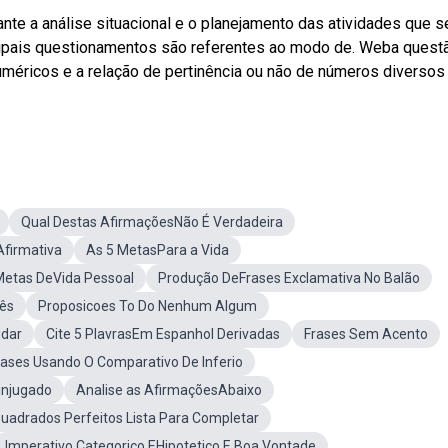
nte a análise situacional e o planejamento das atividades que s
ncipais questionamentos são referentes ao modo de. Weba quest
numéricos e a relação de pertinência ou não de números diverso
Qual Destas AfirmaçõesNão É Verdadeira
Afirmativa
As 5 MetasPara a Vida
etas DeVida Pessoal
Produção DeFrases Exclamativa No Balão
ês
Proposicoes To Do Nenhum Algum
udar
Cite 5 PlavrasEm Espanhol Derivadas
Frases Sem Acento
rases Usando O Comparativo De Inferio
injugado
Analise as AfirmaçõesAbaixo
uadrados Perfeitos Lista Para Completar
Imperativo Categorico EHipotetico E Boa Vontade