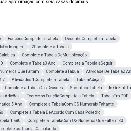
o, use aproximação com seis casas decimais.
o
FunçõesComplete a Tabela
DesenhoComplete a Tabela
elaDa Imagem
2Complete a Tabela
Salabica
Complete a Tabela DeMultiplicação
00
Complete a Tabela3 Ano
Complete a Tabela aSeguir
 Números Que Faltam
Complete aTabua
Atividade De Tabela2 A
X 7
Atividades 1Complete a Tabela
TabelaAdição
Complete a TabelaDas Divisoes
SomatorioTabela
In OnE at T
 asAdições
Exercicios FunçãoComplete a Tabela
TabelaEm PDF
atica 5 Ano
Complete a TabelaCom OS Numerais Faltante
ão
Complete a Tabela DeAcordo Com Cada Poliedro
abela 1 a80
Complete a TabelaCom OS Numeros Que Faltam 80
omplete as TabelasCalculando