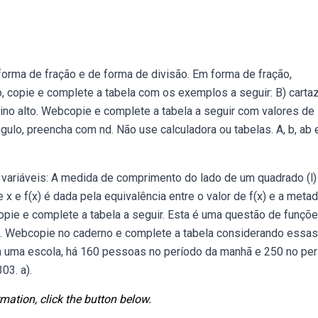
orma de fração e de forma de divisão. Em forma de fração,
 copie e complete a tabela com os exemplos a seguir: B) carta
nino alto. Webcopie e complete a tabela a seguir com valores de
ulo, preencha com nd. Não use calculadora ou tabelas. A, b, ab e
variáveis: A medida de comprimento do lado de um quadrado (l)
 e f(x) é dada pela equivalência entre o valor de f(x) e a meta
opie e complete a tabela a seguir. Esta é uma questão de funçõ
. Webcopie no caderno e complete a tabela considerando essas
 Em uma escola, há 160 pessoas no período da manhã e 250 no pe
03. a).
mation, click the button below.