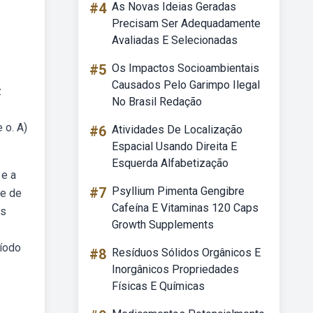
#4
As Novas Ideias Geradas
Precisam Ser Adequadamente
Avaliadas E Selecionadas
#5
Os Impactos Socioambientais
Causados Pelo Garimpo Ilegal
z
No Brasil Redação
 o. A)
#6
Atividades De Localização
Espacial Usando Direita E
Esquerda Alfabetização
 e a
#7
Psyllium Pimenta Gengibre
de de
Cafeína E Vitaminas 120 Caps
es
Growth Supplements
ríodo
#8
Resíduos Sólidos Orgânicos E
Inorgânicos Propriedades
Físicas E Químicas