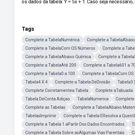
os dados da tabela: Y = 5x + 1. Caso seja necessári
Tags
Complete a TabelaNumérica
Complete a TabelaAbaix
Complete a TabelaCom OS Números
Complete a Tab
Complete a TabelaAbaixo Química
Complete a Tabela
Complete a TabelaAté 200
Complete a Tabela601 a 7
Complete a Tabela0 a 100
Complete a TabelaCom OS
Tabela4 X 4
Complete a Tabela DeDivisão
Tabela3 
Complete Corretamentea Tabela
Conplete aTabuada
Tabela DeConta Adiçao
TabelaNumerica
Complete
Complete as Tabelas
Complete a TabelaAbaixo Matem
TabelasImprimir
Complete a Tabela EResolva a Quest
Complete a Tabela 1 aPartir Dos Dados Encontrados
T
Complete a Tabela Sobre asAlgumas Vias Parentais
C