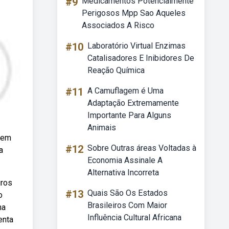
#9
Medicamentos Potencialmente
Perigosos Mpp Sao Aqueles
Associados A Risco
#10
Laboratório Virtual Enzimas
Catalisadores E Inibidores De
Reação Química
#11
A Camuflagem é Uma
Adaptação Extremamente
Importante Para Alguns
Animais
 em
#12
Sobre Outras áreas Voltadas à
a
Economia Assinale A
Alternativa Incorreta
uros
#13
Quais São Os Estados
o
Brasileiros Com Maior
na
Influência Cultural Africana
enta