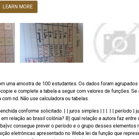
LEARN MORE
com uma amostra de 100 estudantes. Os dados foram agrupados
bcopie e complete a tabela a seguir com valores de funções. Se 
a com nd. Não use calculadora ou tabelas.
chida conforme solicitado. | | juros simples | | |. | | período | j
em relação ao brasil colônia? B) qual relação a autora faz entre 
Weba)vc consegue prever o período e o grupo desses elementos 
uição eletrônicas apresentado no Weba lei da função que repres