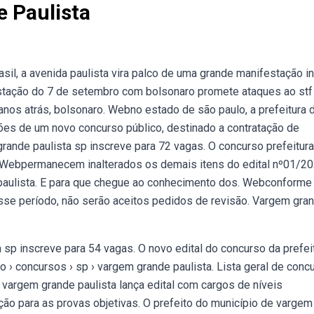
 Paulista
il, a avenida paulista vira palco de uma grande manifestação in
estação do 7 de setembro com bolsonaro promete ataques ao stf
nos atrás, bolsonaro. Webno estado de são paulo, a prefeitura 
ções de um novo concurso público, destinado a contratação de
rande paulista sp inscreve para 72 vagas. O concurso prefeitur
. Webpermanecem inalterados os demais itens do edital nº01/2
 paulista. E para que chegue ao conhecimento dos. Webconforme
esse período, não serão aceitos pedidos de revisão. Vargem gra
sp inscreve para 54 vagas. O novo edital do concurso da prefei
io › concursos › sp › vargem grande paulista. Lista geral de conc
e vargem grande paulista lança edital com cargos de níveis
ão para as provas objetivas. O prefeito do município de vargem