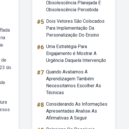
Obsolescência Planejada E
Obsolescência Percebida
#5
Dois Vetores São Colocados
Para Implementação Da
flada
Personalização Do Ensino
 na
de
#6
Uma Estratégia Para
Engajamento é Mostrar A
a de
Urgência Daquela Intervenção
023 do
#7
Quando Avaliamos A
Aprendizagem Também
nde
Necessitamos Escolher As
Técnicas
tura
#8
Considerando As Informações
ursos
Apresentadas Analise As
Afirmativas A Seguir