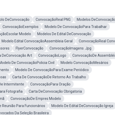
plo DeConvocação
ConvocaçãoReal PNG
Modelos DeConvocaçã
ConvocaçãoExemplos
Modelo De ConvocaçãoPara Trabalhar
çãoEscolar Modelo
Modelos De Edital DeConvocação
Modelo Edital ConvocaçãoAssembleia Geral
ConvocaçãoReal Conv
ssores
FlyerConvocação
ConvocaçãoImagens .Jpg
ta DeConvocação Art
ConvocaçãoLogo
ConvocaçãoDe Assembléi
Modelo De ConvocaçãoPolicia Civil
Modelo ConvocaçãoMesários
mento
Modelo De ConvocaçãoPara Exame Periódico
soas
Carta De ConvocaçãoDe Retorno Ao Trabalho
e Intermitente
ConvocaçãoPara Oração
ara Fotografia
Carta DeConvocação Obrigatoria
emã
ConvocaçãoDe Empres Modelo
 Reunião Para Funcionários
Modelo De Edital DeConvocação Igreja
nvocados Da Seleção Brasileira