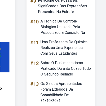
#9
Relacione Os Possíveis
Significados Das Expressões
Presentes Na Estrofe
#10
A Técnica De Controle
Biológico Utilizada Pela
Pesquisadora Consiste Na
#11
Uma Professora De Quimica
Realizou Uma Experiencia
Com Seus Estudantes
#12
Sobre O Parlamentarismo
Praticado Durante Quase Todo
O Segundo Reinado
#13
Os Saldos Apresentados
ro
Foram Extraídos Da
Contabilidade Em
31/10/20x1.