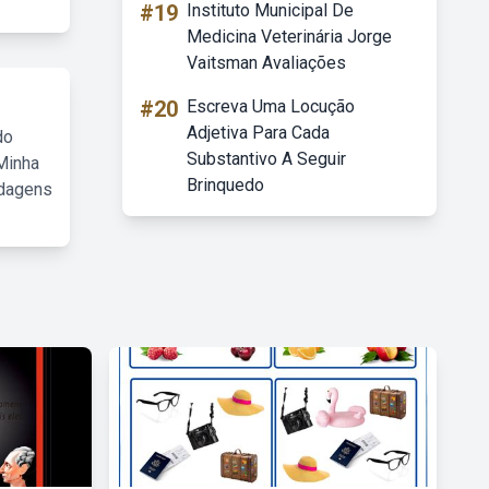
#19
Instituto Municipal De
Medicina Veterinária Jorge
Vaitsman Avaliações
#20
Escreva Uma Locução
Adjetiva Para Cada
do
Substantivo A Seguir
Minha
Brinquedo
rdagens