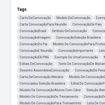
Tags
Carta DeConvocação
Modelo DeConvocação
Exem
Carta ConvocaçãoPara Reunião
ConvocaçãoDe Pais
ConvocaçãoBrasil
Simbolo DeConvocação
Convoca
ConvocaçãoImagem
ConvocaçãoSeleção Brasileira
ConvocaçãoDo Pai
Modelo De ConvocaçãoPara Profe
ConvocaçãoE Reunião
ConvocaçãoImportante
Lis
ConvocaçãoEB PNG
Exemplo De UmaConvocação
Editais DeConvocação
Texto De ConvocaçãoDe Alista
Desenho AssembleiaConvocação
ConvocaçãoDe Pes
Carta DeConvocação Mesário
Modelo De ConvocaçãoD
Convocados Seleção Brasileira
Edital De ConvocaçãoP
Modelo De ConvocaçãoAlunos Com Cárie
Seleção Al
Modelo De ConvocaçãoDe Treinamento
ConvocaçãoDe
Modelo De ConvocaçãoPara Treinaemnto
Lista De Co