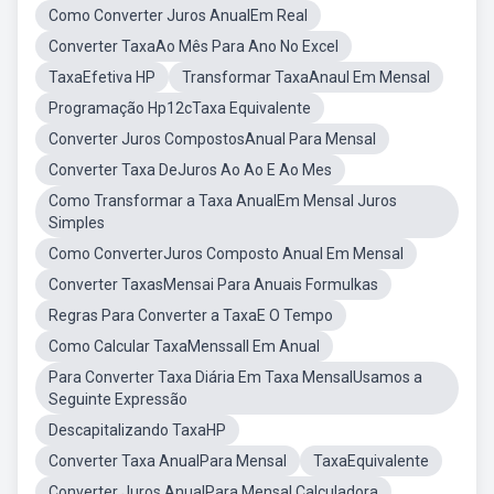
Como Converter Juros AnualEm Real
Converter TaxaAo Mês Para Ano No Excel
TaxaEfetiva HP
Transformar TaxaAnaul Em Mensal
Programação Hp12cTaxa Equivalente
Converter Juros CompostosAnual Para Mensal
Converter Taxa DeJuros Ao Ao E Ao Mes
Como Transformar a Taxa AnualEm Mensal Juros
Simples
Como ConverterJuros Composto Anual Em Mensal
Converter TaxasMensai Para Anuais Formulkas
Regras Para Converter a TaxaE O Tempo
Como Calcular TaxaMenssall Em Anual
Para Converter Taxa Diária Em Taxa MensalUsamos a
Seguinte Expressão
Descapitalizando TaxaHP
Converter Taxa AnualPara Mensal
TaxaEquivalente
Converter Juros AnualPara Mensal Calculadora