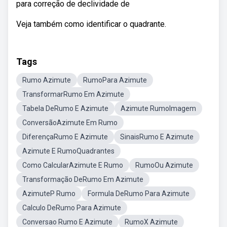
para correção de declividade de
Veja também como identificar o quadrante.
Tags
Rumo Azimute
RumoPara Azimute
TransformarRumo Em Azimute
Tabela DeRumo E Azimute
Azimute RumoImagem
ConversãoAzimute Em Rumo
DiferençaRumo E Azimute
SinaisRumo E Azimute
Azimute E RumoQuadrantes
Como CalcularAzimute E Rumo
RumoOu Azimute
Transformação DeRumo Em Azimute
AzimuteP Rumo
Formula DeRumo Para Azimute
Calculo DeRumo Para Azimute
Conversao Rumo E Azimute
RumoX Azimute