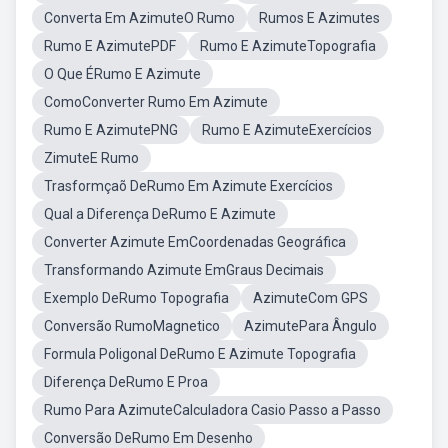
Converta Em AzimuteO Rumo
Rumos E Azimutes
Rumo E AzimutePDF
Rumo E AzimuteTopografia
O Que ÉRumo E Azimute
ComoConverter Rumo Em Azimute
Rumo E AzimutePNG
Rumo E AzimuteExercícios
ZimuteE Rumo
Trasformçaõ DeRumo Em Azimute Exercícios
Qual a Diferença DeRumo E Azimute
Converter Azimute EmCoordenadas Geográfica
Transformando Azimute EmGraus Decimais
Exemplo DeRumo Topografia
AzimuteCom GPS
Conversão RumoMagnetico
AzimutePara Ângulo
Formula Poligonal DeRumo E Azimute Topografia
Diferença DeRumo E Proa
Rumo Para AzimuteCalculadora Casio Passo a Passo
Conversão DeRumo Em Desenho