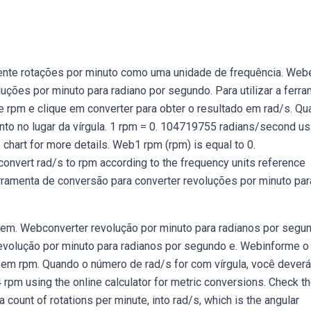
mente rotações por minuto como uma unidade de frequência. Web
ções por minuto para radiano por segundo. Para utilizar a ferra
e rpm e clique em converter para obter o resultado em rad/s. Q
nto no lugar da vírgula. 1 rpm = 0. 104719755 radians/second us
 chart for more details. Web1 rpm (rpm) is equal to 0.
onvert rad/s to rpm according to the frequency units reference
rramenta de conversão para converter revoluções por minuto par
ro em. Webconverter revolução por minuto para radianos por segu
evolução por minuto para radianos por segundo e. Webinforme o 
o em rpm. Quando o número de rad/s for com vírgula, você deverá
rpm using the online calculator for metric conversions. Check t
 count of rotations per minute, into rad/s, which is the angular