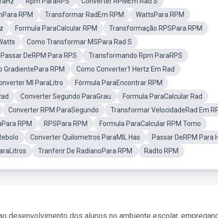
raHz
Rpm ParaRPS
Converter RPMEm Rad S
mPara RPM
Transformar RadEm RPM
WattsPara RPM
z
Formula ParaCalcular RPM
Transformação RPSPara RPM
Watts
Como Transformar MSPara Rad S
Passar DeRPM Para RPS
Transformando Rpm ParaRPS
o GradientePara RPM
Como Converter1 Hertz Em Rad
onverter Ml ParaLitro
Fórmula ParaEncontrar RPM
Rad
Converter Segundo ParaGrau
Formula ParaCalcular Rad
Converter RPM ParaSegundo
Transformar VelocidadeRad Em 
aPara RPM
RPSPara RPM
Formula ParaCalcular RPM Torno
Rebolo
Converter Quilometros ParaMIL Has
Passar DeRPM Para 
araLitros
Tranferir De RadianoPara RPM
Radto RPM
 ao desenvolvimento dos alunos no ambiente escolar, empregan