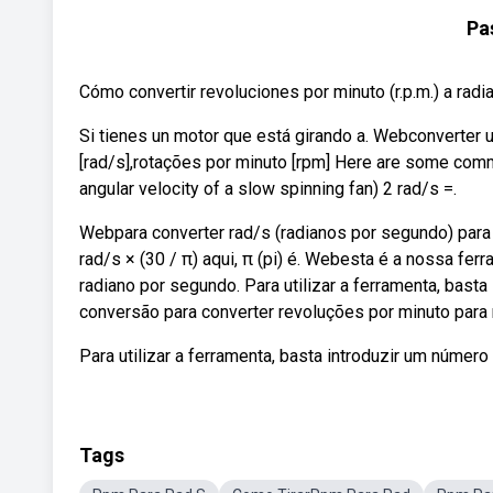
Pas
Cómo convertir revoluciones por minuto (r.p.m.) a radi
Si tienes un motor que está girando a. Webconverter 
[rad/s],rotações por minuto [rpm] Here are some comm
angular velocity of a slow spinning fan) 2 rad/s =.
Webpara converter rad/s (radianos por segundo) para 
rad/s × (30 / π) aqui, π (pi) é. Webesta é a nossa fe
radiano por segundo. Para utilizar a ferramenta, bas
conversão para converter revoluções por minuto para
Para utilizar a ferramenta, basta introduzir um número
Tags