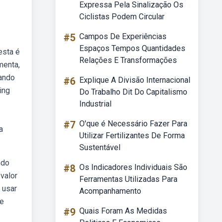
Expressa Pela Sinalização Os
Ciclistas Podem Circular
#5
Campos De Experiências
Espaços Tempos Quantidades
esta é
Relações E Transformações
menta,
uando
#6
Explique A Divisão Internacional
ing
Do Trabalho Dit Do Capitalismo
Industrial
#7
O'que é Necessário Fazer Para
a
Utilizar Fertilizantes De Forma
Sustentável
ndo
#8
Os Indicadores Individuais São
valor
Ferramentas Utilizadas Para
 usar
Acompanhamento
he
#9
Quais Foram As Medidas