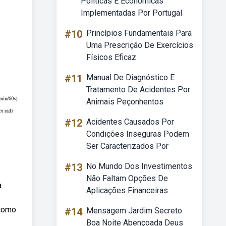
Politicas E Economicas
Implementadas Por Portugal
#10
Princípios Fundamentais Para
Uma Prescrição De Exercícios
Físicos Eficaz
#11
Manual De Diagnóstico E
Tratamento De Acidentes Por
Animais Peçonhentos
#12
Acidentes Causados Por
Condições Inseguras Podem
Ser Caracterizados Por
#13
No Mundo Dos Investimentos
Não Faltam Opções De
a
Aplicações Financeiras
 como
#14
Mensagem Jardim Secreto
Boa Noite Abençoada Deus