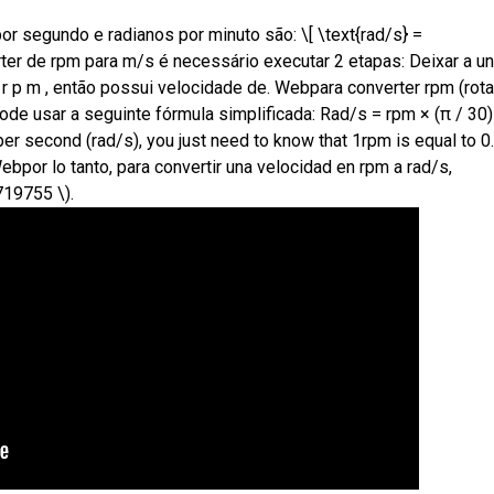
 segundo e radianos por minuto são: \[ \text{rad/s} =
erter de rpm para m/s é necessário executar 2 etapas: Deixar a u
 r p m , então possui velocidade de. Webpara converter rpm (rot
ode usar a seguinte fórmula simplificada: Rad/s = rpm × (π / 30)
er second (rad/s), you just need to know that 1rpm is equal to 0.
ebpor lo tanto, para convertir una velocidad en rpm a rad/s,
719755 \).