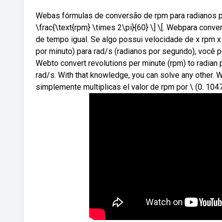
Webas fórmulas de conversão de rpm para radianos por
\frac{\text{rpm} \times 2\pi}{60} \] \[. Webpara conv
de tempo igual. Se algo possui velocidade de x rpm x
por minuto) para rad/s (radianos por segundo), você p
Webto convert revolutions per minute (rpm) to radian p
rad/s. With that knowledge, you can solve any other. W
simplemente multiplicas el valor de rpm por \ (0. 104