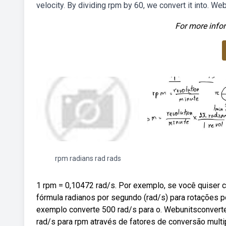
velocity. By dividing rpm by 60, we convert it into. 
For more infor
rpm radians rad rads
1 rpm = 0,10472 rad/s. Por exemplo, se você quiser 
fórmula radianos por segundo (rad/s) para rotações p
exemplo converte 500 rad/s para o. Webunitsconvert
rad/s para rpm através de fatores de conversão multip