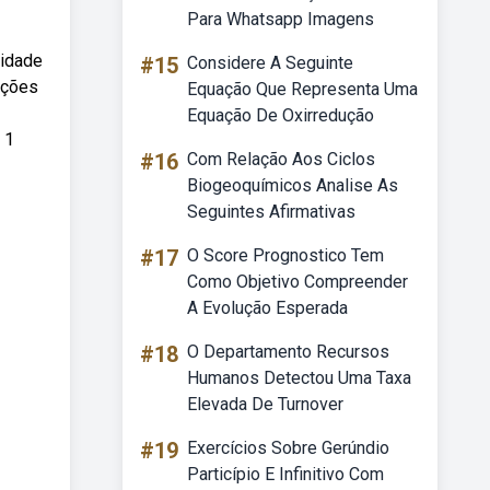
Para Whatsapp Imagens
nidade
#15
Considere A Seguinte
ações
Equação Que Representa Uma
Equação De Oxirredução
 1
#16
Com Relação Aos Ciclos
Biogeoquímicos Analise As
Seguintes Afirmativas
#17
O Score Prognostico Tem
Como Objetivo Compreender
A Evolução Esperada
#18
O Departamento Recursos
Humanos Detectou Uma Taxa
Elevada De Turnover
#19
Exercícios Sobre Gerúndio
Particípio E Infinitivo Com