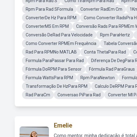
Rpm Para Rad S
Como TirarRpm Para Rad
Rpm Pa
Rpm Para Rad SFormula
Converter RadEm Cm
1K
ConverterDe Hz Para RPM
Como Converter RadsPra H
ConverterMS Em RPM
Conversão Rads Para RPMEm 
Conversão DeRad Para Velocidade
Rpm ParaHertz
Como Converter RPMEm Frequência
Tabela Conversã
Rad Para RPMNo MATLAB
Conta ThetaPara Rad
C
Formula ParaPassar Para Rad
Diferença De DegPara 
Fórmula DoRPM Para Sensor
Fórmula Rad ParaGraus
Formula WattsPara RPM
Rpm ParaNewton
Formul
Transformação De HzPara RPM
Calculo DeRPM Para 
Rad ParaCm
Conversao PiPara Rad
Converter Ml P
Emelie
Como mentor, minha dedicação é total