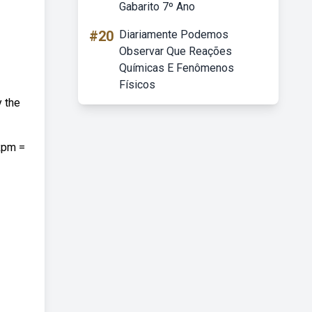
Gabarito 7º Ano
#20
Diariamente Podemos
Observar Que Reações
Químicas E Fenômenos
Físicos
y the
Rpm =