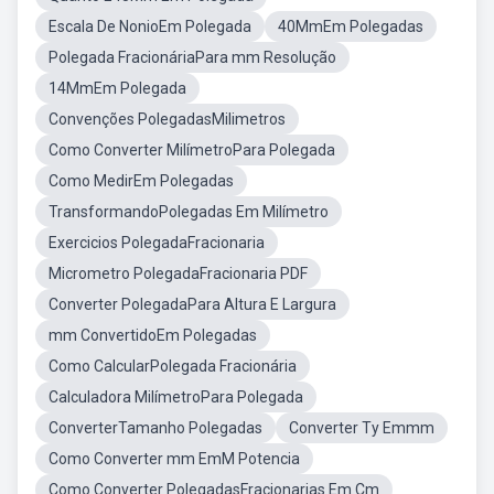
Escala De NonioEm Polegada
40MmEm Polegadas
Polegada FracionáriaPara mm Resolução
14MmEm Polegada
Convenções PolegadasMilimetros
Como Converter MilímetroPara Polegada
Como MedirEm Polegadas
TransformandoPolegadas Em Milímetro
Exercicios PolegadaFracionaria
Micrometro PolegadaFracionaria PDF
Converter PolegadaPara Altura E Largura
mm ConvertidoEm Polegadas
Como CalcularPolegada Fracionária
Calculadora MilímetroPara Polegada
ConverterTamanho Polegadas
Converter Ty Emmm
Como Converter mm EmM Potencia
Como Converter PolegadasFracionarias Em Cm