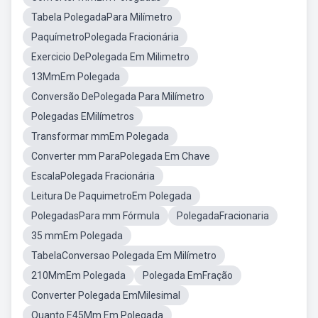
Tabela PolegadaPara Milímetro
PaquímetroPolegada Fracionária
Exercicio DePolegada Em Milimetro
13MmEm Polegada
Conversão DePolegada Para Milímetro
Polegadas EMilímetros
Transformar mmEm Polegada
Converter mm ParaPolegada Em Chave
EscalaPolegada Fracionária
Leitura De PaquimetroEm Polegada
PolegadasPara mm Fórmula
PolegadaFracionaria
35 mmEm Polegada
TabelaConversao Polegada Em Milímetro
210MmEm Polegada
Polegada EmFração
Converter Polegada EmMilesimal
Quanto E45Mm Em Polegada