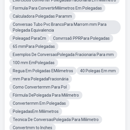
Exercicios Converter PolegadasFracionaria Em Milimetro
Formula Para ConvertirMilimetros Em Polegadas
Calculadora Polegadas Paramm
Conversao Tubo Pvc BrancoPara Marrom mm Para
Polegada Equivalencia
Poleagad ParaCm
Convrrsaõ PPRPara Polegadas
65 mmPara Polegadas
Exemplos De ConversaoPolegada Fracionaria Para mm
100 mm EmPolegadas
Regua Em Poligadas EMilimetros
40 Polegas Em mm
mm Para PolegadaFracionária
Como Convertermm Para Pol
Fórmula DePolegada Para Milímetro
Convertermm Em Polegadas
PolegadasEm Milimetros
Tecnica De ConversaoPolegada Para Milimetro
Convertmm to Inches