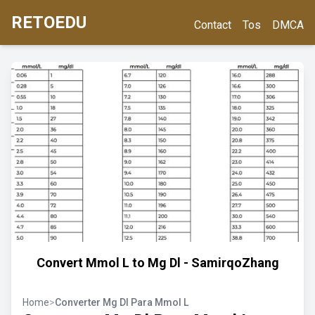
RETOEDU
Contact
Tos
DMCA
Convert Mmol L to Mg Dl - SamirqoZhang
Home
>
Converter Mg Dl Para Mmol L