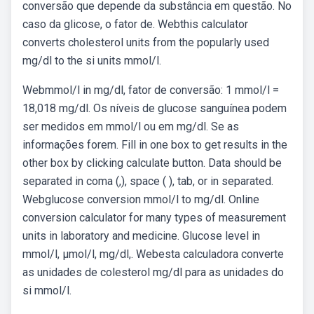
conversão que depende da substância em questão. No
caso da glicose, o fator de. Webthis calculator
converts cholesterol units from the popularly used
mg/dl to the si units mmol/l.
Webmmol/l in mg/dl, fator de conversão: 1 mmol/l =
18,018 mg/dl. Os níveis de glucose sanguínea podem
ser medidos em mmol/l ou em mg/dl. Se as
informações forem. Fill in one box to get results in the
other box by clicking calculate button. Data should be
separated in coma (,), space ( ), tab, or in separated.
Webglucose conversion mmol/l to mg/dl. Online
conversion calculator for many types of measurement
units in laboratory and medicine. Glucose level in
mmol/l, µmol/l, mg/dl,. Webesta calculadora converte
as unidades de colesterol mg/dl para as unidades do
si mmol/l.