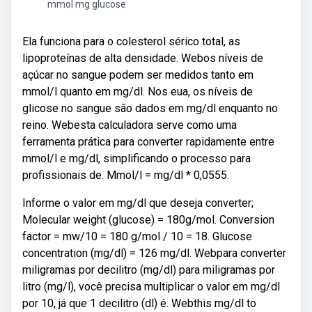
mmol mg glucose
Ela funciona para o colesterol sérico total, as
lipoproteínas de alta densidade. Webos níveis de
açúcar no sangue podem ser medidos tanto em
mmol/l quanto em mg/dl. Nos eua, os níveis de
glicose no sangue são dados em mg/dl enquanto no
reino. Webesta calculadora serve como uma
ferramenta prática para converter rapidamente entre
mmol/l e mg/dl, simplificando o processo para
profissionais de. Mmol/l = mg/dl * 0,0555.
Informe o valor em mg/dl que deseja converter;
Molecular weight (glucose) = 180g/mol. Conversion
factor = mw/10 = 180 g/mol / 10 = 18. Glucose
concentration (mg/dl) = 126 mg/dl. Webpara converter
miligramas por decilitro (mg/dl) para miligramas por
litro (mg/l), você precisa multiplicar o valor em mg/dl
por 10, já que 1 decilitro (dl) é. Webthis mg/dl to