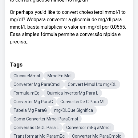
Or perhaps you'd like to convert cholesterol mmol/l to
mg/dl? Webpara converter a glicemia de mg/dl para
mmol/l, basta multiplicar o valor em mg/dl por 0,0555.
Essa simples fórmula permite a conversão rápida e
precisa,.
Tags
GlucoseMmol
MmolEn Mol
Converter Mg ParaCmol
Convert Mmol Lto mg/DL
Formula mEq
Quimica InverterMg Para L
Converter Mg ParaG
ConverterDe G Para Ml
Tabela Mg ParaG
mg/DLQue Significa
Como Converter Mmol ParaCmol
Conversão DeDL Para L
Conversor mEq aMmol
Transformar Mg ParamEq
Converter Mg ParaCmolc