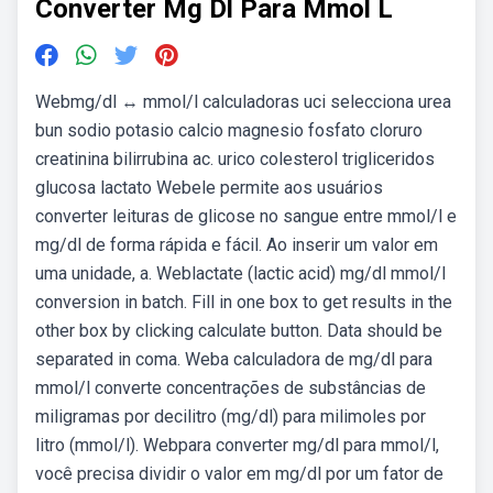
Converter Mg Dl Para Mmol L
Webmg/dl ↔ mmol/l calculadoras uci selecciona urea
bun sodio potasio calcio magnesio fosfato cloruro
creatinina bilirrubina ac. urico colesterol trigliceridos
glucosa lactato Webele permite aos usuários
converter leituras de glicose no sangue entre mmol/l e
mg/dl de forma rápida e fácil. Ao inserir um valor em
uma unidade, a. Weblactate (lactic acid) mg/dl mmol/l
conversion in batch. Fill in one box to get results in the
other box by clicking calculate button. Data should be
separated in coma. Weba calculadora de mg/dl para
mmol/l converte concentrações de substâncias de
miligramas por decilitro (mg/dl) para milimoles por
litro (mmol/l). Webpara converter mg/dl para mmol/l,
você precisa dividir o valor em mg/dl por um fator de