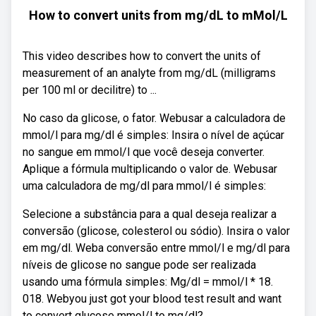
How to convert units from mg/dL to mMol/L
This video describes how to convert the units of
measurement of an analyte from mg/dL (milligrams
per 100 ml or decilitre) to ...
No caso da glicose, o fator. Webusar a calculadora de
mmol/l para mg/dl é simples: Insira o nível de açúcar
no sangue em mmol/l que você deseja converter.
Aplique a fórmula multiplicando o valor de. Webusar
uma calculadora de mg/dl para mmol/l é simples:
Selecione a substância para a qual deseja realizar a
conversão (glicose, colesterol ou sódio). Insira o valor
em mg/dl. Weba conversão entre mmol/l e mg/dl para
níveis de glicose no sangue pode ser realizada
usando uma fórmula simples: Mg/dl = mmol/l * 18.
018. Webyou just got your blood test result and want
to convert glucose mmol/l to mg/dl?