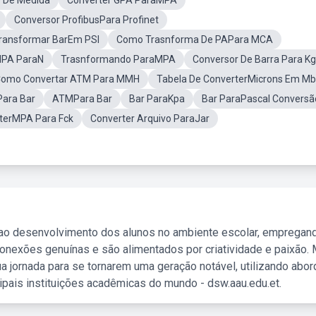
 De Medida
Converter GPA ParaMPA
Conversor ProfibusPara Profinet
Transformar BarEm PSI
Como Trasnforma De PAPara MCA
PA ParaN
Trasnformando ParaMPA
Conversor De Barra Para Kg
omo Convertar ATM Para MMH
Tabela De ConverterMicrons Em Mb
ara Bar
ATMPara Bar
Bar ParaKpa
Bar ParaPascal Conversã
terMPA Para Fck
Converter Arquivo ParaJar
 ao desenvolvimento dos alunos no ambiente escolar, empregan
nexões genuínas e são alimentados por criatividade e paixão. 
a jornada para se tornarem uma geração notável, utilizando abo
ipais instituições acadêmicas do mundo - dsw.aau.edu.et.