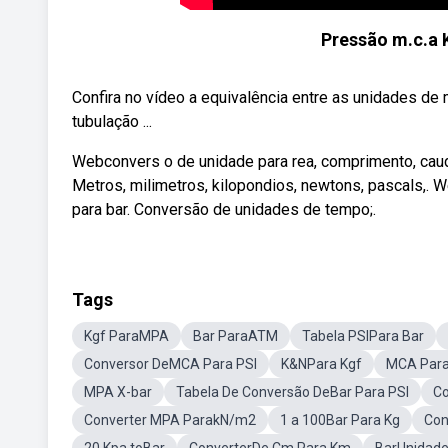
Pressão m.c.a
Confira no vídeo a equivalência entre as unidades d
tubulação ...
Webconvers o de unidade para rea, comprimento, cauda
Metros, milimetros, kilopondios, newtons, pascals,. 
para bar. Conversão de unidades de tempo;.
Tags
Kgf ParaMPA
Bar ParaATM
Tabela PSIPara Bar
Conversor DeMCA Para PSI
K&NPara Kgf
MCA Par
MPA X-bar
Tabela De Conversão DeBar Para PSI
Co
Converter MPA ParakN/m2
1 a 100Bar Para Kg
Con