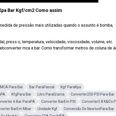
 Kpa Bar Kgf/cm2 Como assim
e medida de pressão mais utilizadas quando o assunto é bomba,
l, press o, temperatura, velocidade, viscosidade, volume, etc.
Webconverter mca a bar. Como transformar metros de coluna de 
MCA Para Bar
Bar ParaPascal
Kgf ParaKpa
aPA
KfgPara Bar
Litro ParaGrama
Converter250 PSI Para Bar
nverter 6 Bar ParaPA
Converter BarEm PSI
Converter5.8 K&G's 
verter BarEm Mbar
Unidade Kgf
Conversão De NewtonPara Bar