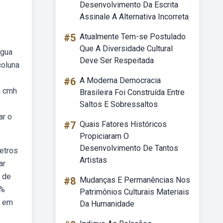
Desenvolvimento Da Escrita
Assinale A Alternativa Incorreta
#5
Atualmente Tem-se Postulado
Que A Diversidade Cultural
água
Deve Ser Respeitada
coluna
#6
A Moderna Democracia
a cmh
Brasileira Foi Construída Entre
Saltos E Sobressaltos
ar o
#7
Quais Fatores Históricos
Propiciaram O
Desenvolvimento De Tantos
etros
Artistas
ar
r de
#8
Mudanças E Permanências Nos
0%
Patrimônios Culturais Materiais
l em
Da Humanidade