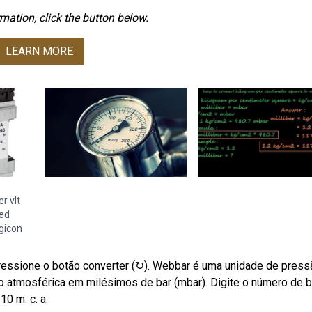
mation, click the button below.
LEARN MORE
r vlt
ted
gicon
pressione o botão converter (↻). Webbar é uma unidade de press
o atmosférica em milésimos de bar (mbar). Digite o número de b
0 m. c. a.