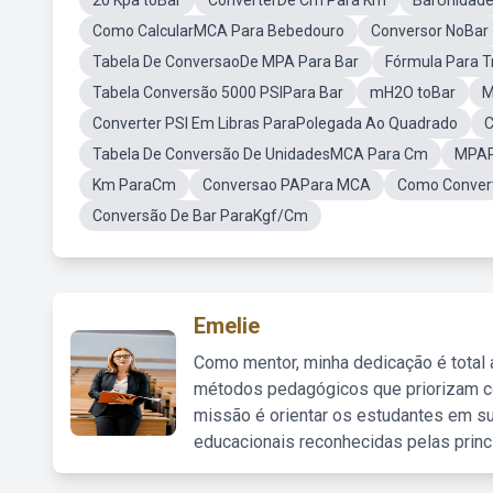
20 Kpa toBar
ConverterDe Cm Para Km
BarUnidade
Como CalcularMCA Para Bebedouro
Conversor NoBar
Tabela De ConversaoDe MPA Para Bar
Fórmula Para 
Tabela Conversão 5000 PSIPara Bar
mH2O toBar
M
Converter PSI Em Libras ParaPolegada Ao Quadrado
C
Tabela De Conversão De UnidadesMCA Para Cm
MPAP
Km ParaCm
Conversao PAPara MCA
Como Conver
Conversão De Bar ParaKgf/Cm
Emelie
Como mentor, minha dedicação é total
métodos pedagógicos que priorizam co
missão é orientar os estudantes em su
educacionais reconhecidas pelas princ