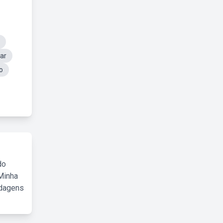
ar
o
do
Minha
rdagens