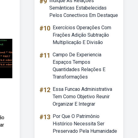
#9
Indique As Relações
Semânticas Estabelecidas
Pelos Conectivos Em Destaque
#10
Exercícios Operações Com
Frações Adição Subtração
Multiplicação E Divisão
#11
Campo De Experiencia
Espaços Tempos
Quantidades Relações E
Transformações
#12
Essa Funcao Administrativa
Tem Como Objetivo Reunir
Organizar E Integrar
#13
Por Que O Patrimônio
ão
Histórico Necessita Ser
ar
Preservado Pela Humanidade