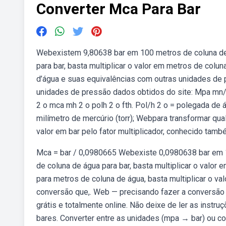
Converter Mca Para Bar
Webexistem 9,80638 bar em 100 metros de coluna de 
para bar, basta multiplicar o valor em metros de colu
d’água e suas equivalências com outras unidades de
unidades de pressão dados obtidos do site: Mpa mn
2 o mca mh 2 o polh 2 o fth. Pol/h 2 o = polegada de 
milímetro de mercúrio (torr); Webpara transformar qual
valor em bar pelo fator multiplicador, conhecido tam
Mca = bar / 0,0980665 Webexiste 0,0980638 bar em 1 
de coluna de água para bar, basta multiplicar o valor
para metros de coluna de água, basta multiplicar o va
conversão que,. Web — precisando fazer a conversão 
grátis e totalmente online. Não deixe de ler as in
bares. Converter entre as unidades (mpa → bar) ou co