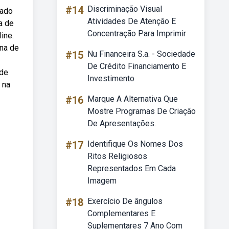
#14
Discriminação Visual
sado
Atividades De Atenção E
a de
Concentração Para Imprimir
ine.
una de
#15
Nu Financeira S.a. - Sociedade
De Crédito Financiamento E
 de
Investimento
 na
#16
Marque A Alternativa Que
Mostre Programas De Criação
De Apresentações.
#17
Identifique Os Nomes Dos
Ritos Religiosos
Representados Em Cada
Imagem
#18
Exercício De ângulos
Complementares E
Suplementares 7 Ano Com