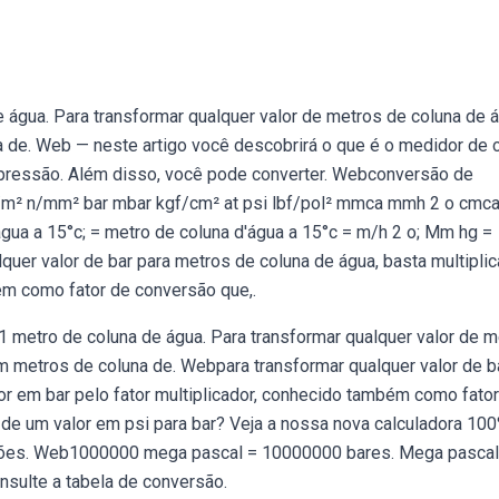
água. Para transformar qualquer valor de metros de coluna de 
na de. Web — neste artigo você descobrirá o que é o medidor de 
 pressão. Além disso, você pode converter. Webconversão de
/m² n/mm² bar mbar kgf/cm² at psi lbf/pol² mmca mmh 2 o cmc
água a 15°c; = metro de coluna d'água a 15°c = m/h 2 o; Mm hg =
quer valor de bar para metros de coluna de água, basta multiplic
bém como fator de conversão que,.
metro de coluna de água. Para transformar qualquer valor de m
 em metros de coluna de. Webpara transformar qualquer valor de b
lor em bar pelo fator multiplicador, conhecido também como fato
de um valor em psi para bar? Veja a nossa nova calculadora 10
struções. Web1000000 mega pascal = 10000000 bares. Mega pasca
nsulte a tabela de conversão.