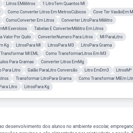
Litros EMililitros
1 LitroTem Quantos Ml
³
Como Converter Litros Em MetrosCúbicos
Cove Ter VasãoEm M
ComoConverter Em Litros
Converter LitroPara Mililitro
EmMl Exercícios
Tabelas E ConverterMililitro Em Litros
a Valor Por Quilo
ConverterNumero Para Litros
Ml ParaLitro
Em Kg
LitrosPara Ml
LitrosPara M3
LitroPara Grama
Transformar Ml EML
Como TransformarLitros Em M3
uilos Para Gramas
Converter Litros EmMg
 Para Litro
Galão ParaLitro Conversão
Litro EmDm3
LitrosM³
tros
Transformar LitroPara Grama
Como Transformar MlEm Lit
ara Litro
LitrosPara Kg
 ao desenvolvimento dos alunos no ambiente escolar, empregan