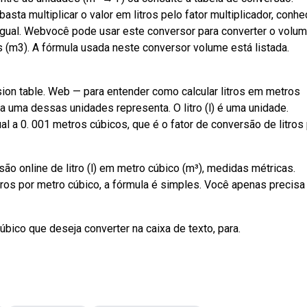
asta multiplicar o valor em litros pelo fator multiplicador, conhe
igual. Webvocê pode usar este conversor para converter o volu
s (m3). A fórmula usada neste conversor volume está listada.
sion table. Web — para entender como calcular litros em metros
 uma dessas unidades representa. O litro (l) é uma unidade.
al a 0. 001 metros cúbicos, que é o fator de conversão de litros
ão online de litro (l) em metro cúbico (m³), medidas métricas.
tros por metro cúbico, a fórmula é simples. Você apenas precisa
bico que deseja converter na caixa de texto, para.