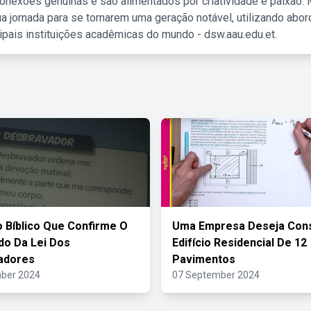
nexões genuínas e são alimentados por criatividade e paixão. 
a jornada para se tornarem uma geração notável, utilizando abo
ipais instituições acadêmicas do mundo - dsw.aau.edu.et.
o Bíblico Que Confirme O
Uma Empresa Deseja Cons
ado Da Lei Dos
Edifício Residencial De 12
adores
Pavimentos
ber 2024
07 September 2024