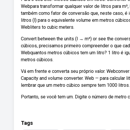
Webpara transformar qualquer valor de litros para m³, b
também como fator de conversão que, neste caso, é 
litros (l) para o equivalente volume em metros cúbico
Webliters to cubic meters.
Convert between the units (l → m³) or see the conver
cúbicos, precisamos primeiro compreender o que cada
Webquantos metros cúbicos tem um litro? 1 litro é igu
metros cúbicos.
Vá em frente e converta seu próprio valor. Webconvers
Capacity and volume converter. Web — para calcular li
lembrar que um metro cúbico sempre tem 1000 litros.
Portanto, se você tem um. Digite o número de metro cú
Tags