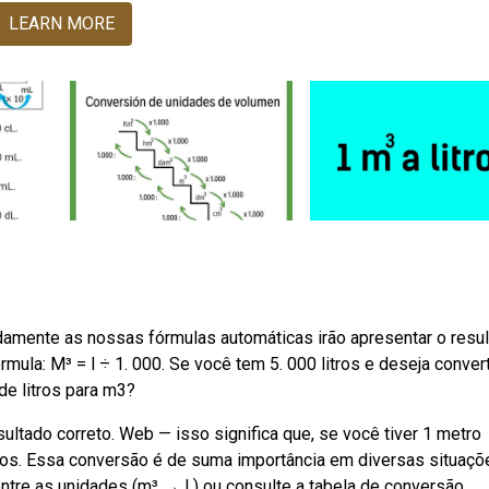
LEARN MORE
amente as nossas fórmulas automáticas irão apresentar o resu
rmula: M³ = l ÷ 1. 000. Se você tem 5. 000 litros e deseja conver
de litros para m3?
sultado correto. Web — isso significa que, se você tiver 1 metro
tros. Essa conversão é de suma importância em diversas situaçõe
entre as unidades (m³ → l ) ou consulte a tabela de conversão.