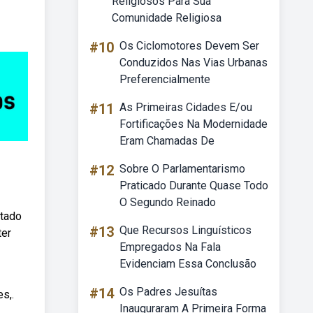
Religiosos Para Sua
Comunidade Religiosa
#10
Os Ciclomotores Devem Ser
Conduzidos Nas Vias Urbanas
Preferencialmente
#11
As Primeiras Cidades E/ou
Fortificações Na Modernidade
Eram Chamadas De
#12
Sobre O Parlamentarismo
Praticado Durante Quase Todo
O Segundo Reinado
ltado
#13
Que Recursos Linguísticos
ter
Empregados Na Fala
Evidenciam Essa Conclusão
#14
Os Padres Jesuítas
s,.
Inauguraram A Primeira Forma