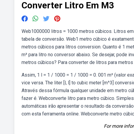
Converter Litro Em M3
Web1000000 litros = 1000 metros cúbicos. Litros em 
tabela de conversão. Web1 metro cúbico é exatamente
metros cúbicos para litros conversion. Quanto é 1 me
m³ para litro no conversor abaixo. Se desejar, pode in
metros cúbicos? Para converter de litros para metros c
Assim, 1 l = 1 / 1000 = 1 / 1000 = 0. 001 m³ (valor exa
vice versa. The liter [l, l] to cubic meter [m^3] conve
Através dessa fórmula qualquer unidade em metro cúb
fazer é. Webconverte litro para metro cúbico. Simple
automáticas irão apresentar o resultado da conversão
com esta ferramenta online. Webconverte metro cúbico 
For more infor