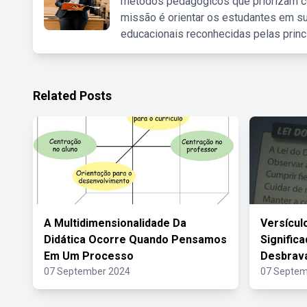
métodos pedagógicos que priorizam co
missão é orientar os estudantes em su
educacionais reconhecidas pelas princ
Related Posts
A Multidimensionalidade Da
Versícul
Didática Ocorre Quando Pensamos
Signific
Em Um Processo
Desbrav
07 September 2024
07 Septem