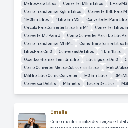
MetrosPara Litros
Converter MlEm Litros
L ParaM3
Como Transformar KgEm Litros
ConverterBBL Para M
1M3Em Litros
1Litro Em M3
ConverterMl Para Litro
Calculo ParaConverter Litros Em M³
Converter Litros 
ConverterMJ Para J
Como Converter Valor Do LitroPar
Como Transformar Ml EML
Como TransformarLitros 
LitrosPara Cm3
ConversaoDe Litros
1 Dm 1Litro
Quantas Gramas Tem UmLitro
LitroÉ Igual a Dm3
Q
Como Converter MetrosCúbicos Em Litros
MetroCúbico
Mililitro LitrosComo Converter
M3 Em Litros
DMEMLi
Conversor DeLitro
Milimetro
Escala DeLitros
M3P
Emelie
Como mentor, minha dedicação é total