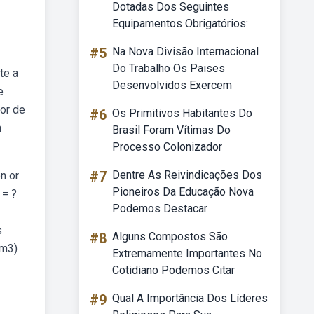
Dotadas Dos Seguintes
Equipamentos Obrigatórios:
#5
Na Nova Divisão Internacional
Do Trabalho Os Paises
te a
Desenvolvidos Exercem
e
lor de
#6
Os Primitivos Habitantes Do
m
Brasil Foram Vítimas Do
Processo Colonizador
#7
Dentre As Reivindicações Dos
n or
Pioneiros Da Educação Nova
 = ?
Podemos Destacar
s
#8
Alguns Compostos São
(m3)
Extremamente Importantes No
Cotidiano Podemos Citar
#9
Qual A Importância Dos Líderes