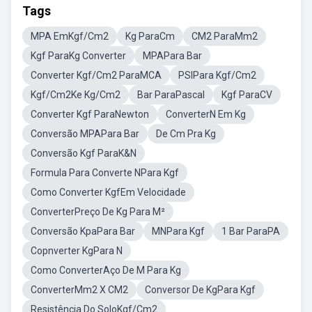
Tags
MPA EmKgf/Cm2
Kg ParaCm
CM2 ParaMm2
Kgf ParaKg Converter
MPAPara Bar
Converter Kgf/Cm2 ParaMCA
PSIPara Kgf/Cm2
Kgf/Cm2Ke Kg/Cm2
Bar ParaPascal
Kgf ParaCV
Converter Kgf ParaNewton
ConverterN Em Kg
Conversão MPAPara Bar
De Cm Pra Kg
Conversão Kgf ParaK&N
Formula Para Converte NPara Kgf
Como Converter KgfEm Velocidade
ConverterPreço De Kg Para M²
Conversão KpaPara Bar
MNPara Kgf
1 Bar ParaPA
Copnverter KgPara N
Como ConverterAço De M Para Kg
ConverterMm2 X CM2
Conversor De KgPara Kgf
Resistência Do SoloKgf/Cm2