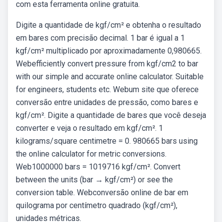
com esta ferramenta online gratuita.
Digite a quantidade de kgf/cm² e obtenha o resultado
em bares com precisão decimal. 1 bar é igual a 1
kgf/cm² multiplicado por aproximadamente 0,980665.
Webefficiently convert pressure from kgf/cm2 to bar
with our simple and accurate online calculator. Suitable
for engineers, students etc. Webum site que oferece
conversão entre unidades de pressão, como bares e
kgf/cm². Digite a quantidade de bares que você deseja
converter e veja o resultado em kgf/cm². 1
kilograms/square centimetre = 0. 980665 bars using
the online calculator for metric conversions.
Web1000000 bars = 1019716 kgf/cm². Convert
between the units (bar → kgf/cm²) or see the
conversion table. Webconversão online de bar em
quilograma por centímetro quadrado (kgf/cm²),
unidades métricas.