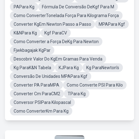
PAPara Kg
Fórmula De Conversão DeKgf Para M
Como ConverterTonelada Força Para Kilograma Força
Converter KgEm Newton Passo a Passo
MPAPara Kgf
K&NPara Kg
Kgf ParaCV
Como Converter a Força DeKg Para Newton
Fjwkbagajak KgPar
Descobrir Valor Do KgEm Gramas Para Venda
Kg ParaK&N Tabela
KJPara Kg
Kg ParaNewton's
Conversão De Unidades MPAPara Kgf
Converter PA ParaMPA
Como Converte PSI Para Kilo
Converter Cm ParaCM2
TPara Kg
Conversor PSIPara Kilopascal
Como ConverterKm Para Kg