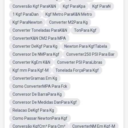
Conversão Kgf ParaK&N
Kgf ParaKpa
Kgf ParaN
1 Kgf ParaDan
Kgf Metro ParaK&N Metro
Kgf ParaNewton
Converter M2Para Kg
Converter Toneladas ParaK&N
TonPara Kgf
ConverterK&N CM2 Para MPA
Converter DeKgf Para Kg
Newton Para KgfTabela
Conversor De NMPara Kgf
Converter250 PSI Para Bar
Converter KgEm K&N
Converter PSI ParaLibras
Kgf mm Para Kgf-M
Tonelada ForçaPara Kgf
ConverterGramas Em Kg
Como ConverterMPA Para Fck
Conversor De BarraPara Kg
Conversor De Medidas DanPara Kgf
Relacao DeKgf Para Kg
Como Passar NewtonPara Kgf
Conversão KgfCm³ Para Cm²
ConverterNM Em Kgf-M