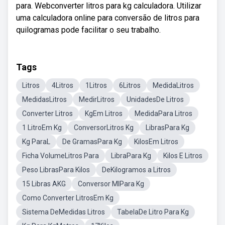
para. Webconverter litros para kg calculadora. Utilizar
uma calculadora online para conversão de litros para
quilogramas pode facilitar o seu trabalho.
Tags
Litros
4Litros
1Litros
6Litros
MedidaLitros
MedidasLitros
MedirLitros
UnidadesDe Litros
Converter Litros
KgEm Litros
MedidaPara Litros
1 LitroEm Kg
ConversorLitros Kg
LibrasPara Kg
Kg ParaL
De GramasPara Kg
KilosEm Litros
Ficha VolumeLitros Para
LibraPara Kg
Kilos E Litros
Peso LibrasPara Kilos
DeKilogramos a Litros
15 Libras AKG
Conversor MlPara Kg
Como Converter LitrosEm Kg
Sistema DeMedidas Litros
TabelaDe Litro Para Kg