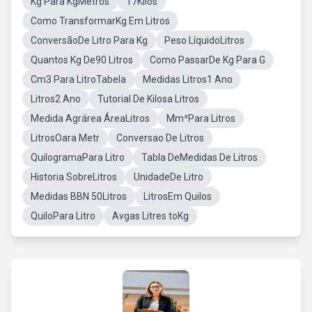
Kg Para KgMetros
17Kilos
Como TransformarKg Em Litros
ConversãoDe Litro Para Kg
Peso LíquidoLitros
Quantos Kg De90 Litros
Como PassarDe Kg Para G
Cm3 Para LitroTabela
Medidas Litros1 Ano
Litros2 Ano
Tutorial De Kilosa Litros
Medida Agrárea ÁreaLitros
Mm³Para Litros
LitrosOara Metr
Conversao De Litros
QuilogramaPara Litro
Tabla DeMedidas De Litros
Historia SobreLitros
UnidadeDe Litro
Medidas BBN 50Litros
LitrosEm Quilos
QuiloPara Litro
Avgas Litres toKg