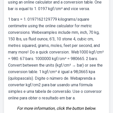
using an online calculator and a conversion table. One
bar is equal to 1. 0197 kgf/cm² and vice versa.
1 bars = 1. 0197162129779 kilograms/square
centimetre using the online calculator for metric
conversions. Webexamples include mm, inch, 70 kg,
150 lbs, us fluid ounce, 6'3, 10 stone 4, cubic cm,
metres squared, grams, moles, feet per second, and
many more! Do a quick conversion:. Web1000 kgf/cm²
= 980. 67 bars. 1000000 kgf/cm² = 980665. 2 bars.
Convert between the units (kgf/cm² → bar) or see the
conversion table. 1 kgf/cm² é igual a 98,0665 kpa
(quilopascals). Digite o número de. Webaprenda a
converter kgf/cm2 para bar usando uma fórmula
simples e uma tabela de conversão. Use o conversor
online para obter o resultado em bar a.
For more information, click the button below.