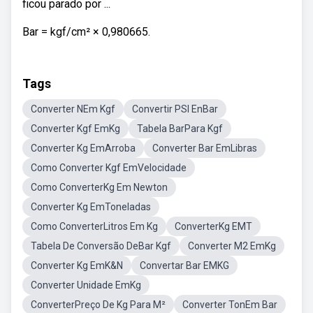
ficou parado por ...
Bar = kgf/cm² × 0,980665.
Tags
Converter NEm Kgf
Convertir PSI EnBar
Converter Kgf EmKg
Tabela BarPara Kgf
Converter Kg EmArroba
Converter Bar EmLibras
Como Converter Kgf EmVelocidade
Como ConverterKg Em Newton
Converter Kg EmToneladas
Como ConverterLitros Em Kg
ConverterKg EMT
Tabela De Conversão DeBar Kgf
Converter M2 EmKg
Converter Kg EmK&N
Convertar Bar EMKG
Converter Unidade EmKg
ConverterPreço De Kg Para M²
Converter TonEm Bar