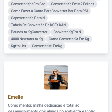
Converter KpaEm Bar
Converter Kg EmM2 Felinos
Como Fazer a Conta ParaConverter Bar Para PSI
Copnverter Kg Para N
Tabela De Conversão De KGFX K&N
Pounds to KgConverter
Conveter KgEm N
4000 Newton's to Kg
Como ConverterGr Em Kg
Kgfto Lbs
Converter Ml EmKg
Emelie
Como mentor, minha dedicação é total ao
desenvolvimento dos alunos no ambiente escolar,