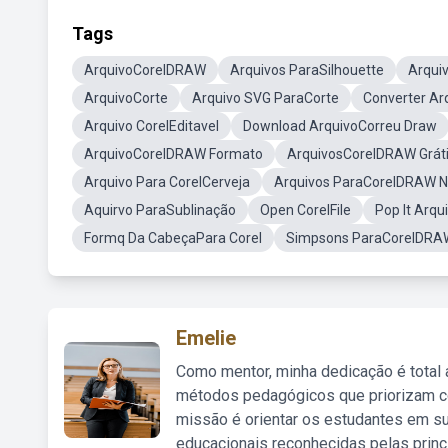
Tags
ArquivoCorelDRAW
Arquivos ParaSilhouette
Arqui
ArquivoCorte
Arquivo SVG ParaCorte
Converter Ar
Arquivo CorelEditavel
Download ArquivoCorreu Draw
ArquivoCorelDRAW Formato
ArquivosCorelDRAW Grát
Arquivo Para CorelCerveja
Arquivos ParaCorelDRAW N
Aquirvo ParaSublinação
Open CorelFile
Pop It Arq
Formq Da CabeçaPara Corel
Simpsons ParaCorelDRA
Emelie
Como mentor, minha dedicação é total
métodos pedagógicos que priorizam co
missão é orientar os estudantes em su
educacionais reconhecidas pelas princ