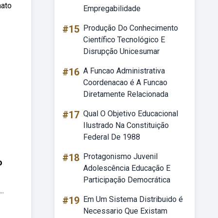
mato
Empregabilidade
#15
Produção Do Conhecimento
Científico Tecnológico E
Disrupção Unicesumar
#16
A Funcao Administrativa
Coordenacao é A Funcao
Diretamente Relacionada
#17
Qual O Objetivo Educacional
Ilustrado Na Constituição
Federal De 1988
#18
Protagonismo Juvenil
o
Adolescência Educação E
Participação Democrática
..
#19
Em Um Sistema Distribuido é
Necessario Que Existam