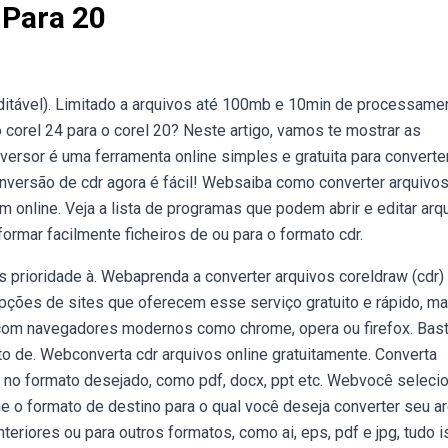
 Para 20
f (editável). Limitado a arquivos até 100mb e 10min de processame
corel 24 para o corel 20? Neste artigo, vamos te mostrar as
ersor é uma ferramenta online simples e gratuita para converte
nversão de cdr agora é fácil! Websaiba como converter arquivos
m online. Veja a lista de programas que podem abrir e editar arq
formar facilmente ficheiros de ou para o formato cdr.
prioridade à. Webaprenda a converter arquivos coreldraw (cdr)
opções de sites que oferecem esse serviço gratuito e rápido, m
com navegadores modernos como chrome, opera ou firefox. Bas
o de. Webconverta cdr arquivos online gratuitamente. Converta
e no formato desejado, como pdf, docx, ppt etc. Webvocê seleci
e o formato de destino para o qual você deseja converter seu ar
eriores ou para outros formatos, como ai, eps, pdf e jpg, tudo 