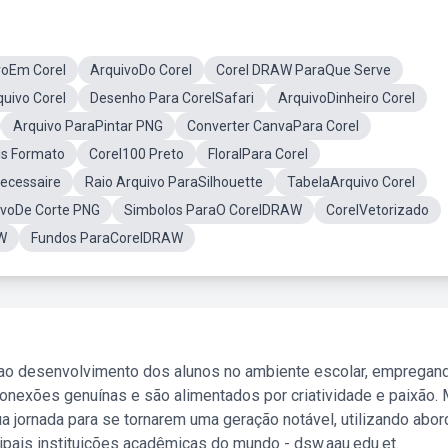
voEm Corel
ArquivoDo Corel
Corel DRAW ParaQue Serve
quivo Corel
Desenho Para CorelSafari
ArquivoDinheiro Corel
Arquivo ParaPintar PNG
Converter CanvaPara Corel
is Formato
Corel100 Preto
FloralPara Corel
ecessaire
Raio Arquivo ParaSilhouette
TabelaArquivo Corel
uivoDe Corte PNG
Simbolos ParaO CorelDRAW
CorelVetorizado
W
Fundos ParaCorelDRAW
 ao desenvolvimento dos alunos no ambiente escolar, empregan
nexões genuínas e são alimentados por criatividade e paixão. 
a jornada para se tornarem uma geração notável, utilizando abo
ipais instituições acadêmicas do mundo - dsw.aau.edu.et.