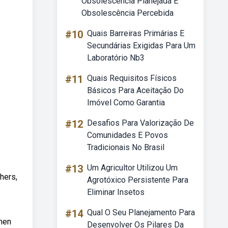
Obsolescência Planejada E
Obsolescência Percebida
#10
Quais Barreiras Primárias E
Secundárias Exigidas Para Um
Laboratório Nb3
#11
Quais Requisitos Físicos
Básicos Para Aceitação Do
Imóvel Como Garantia
#12
Desafios Para Valorização De
Comunidades E Povos
Tradicionais No Brasil
#13
Um Agricultor Utilizou Um
hers,
Agrotóxico Persistente Para
Eliminar Insetos
#14
Qual O Seu Planejamento Para
Then
Desenvolver Os Pilares Da