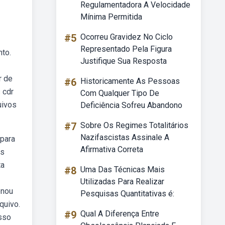
Regulamentadora A Velocidade
Mínima Permitida
#5
Ocorreu Gravidez No Ciclo
Representado Pela Figura
nto.
Justifique Sua Resposta
r de
#6
Historicamente As Pessoas
 cdr
Com Qualquer Tipo De
uivos
Deficiência Sofreu Abandono
#7
Sobre Os Regimes Totalitários
Nazifascistas Assinale A
 para
Afirmativa Correta
as
ta
#8
Uma Das Técnicas Mais
Utilizadas Para Realizar
onou
Pesquisas Quantitativas é:
quivo.
#9
Qual A Diferença Entre
isso