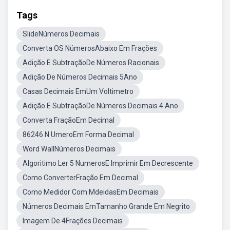
Tags
SlideNúmeros Decimais
Converta OS NúmerosAbaixo Em Frações
Adição E SubtraçãoDe Números Racionais
Adição De Números Decimais 5Ano
Casas Decimais EmUm Voltimetro
Adição E SubtraçãoDe Números Decimais 4 Ano
Converta FraçãoEm Decimal
86246 N UmeroEm Forma Decimal
Word WallNúmeros Decimais
Algoritimo Ler 5 NumerosE Imprimir Em Decrescente
Como ConverterFração Em Decimal
Como Medidor Com MdeidasEm Decimais
Números Decimais EmTamanho Grande Em Negrito
Imagem De 4Frações Decimais