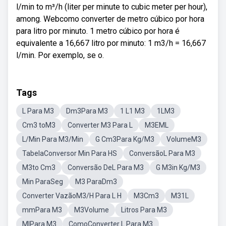
l/min to m³/h (liter per minute to cubic meter per hour),
among. Webcomo converter de metro cúbico por hora
para litro por minuto. 1 metro cúbico por hora é
equivalente a 16,667 litro por minuto: 1 m3/h = 16,667
l/min. Por exemplo, se o.
Tags
L Para M3
Dm3Para M3
1 L1 M3
1LM3
Cm3 toM3
Converter M3 Para L
M3EML
L/Min Para M3/Min
G Cm3Para Kg/M3
VolumeM3
TabelaConversor Min Para HS
ConversãoL Para M3
M3to Cm3
Conversão DeL Para M3
G M3in Kg/M3
Min ParaSeg
M3 ParaDm3
Converter VazãoM3/H Para L H
M3Cm3
M31L
mmPara M3
M3Volume
Litros Para M3
MlPara M3
ComoConverter L Para M3