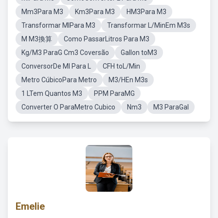
Mm3Para M3
Km3Para M3
HM3Para M3
Transformar MlPara M3
Transformar L/MinEm M3s
M M3換算
Como PassarLitros Para M3
Kg/M3 ParaG Cm3 Coversão
Gallon toM3
ConversorDe Ml Para L
CFH toL/Min
Metro CúbicoPara Metro
M3/HEn M3s
1 LTem Quantos M3
PPM ParaMG
Converter O ParaMetro Cubico
Nm3
M3 ParaGal
Emelie