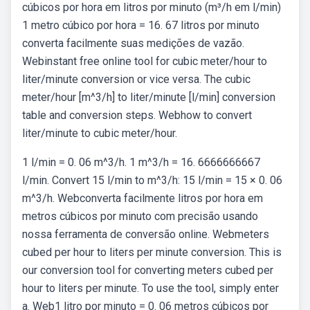
cúbicos por hora em litros por minuto (m³/h em l/min)
1 metro cúbico por hora = 16. 67 litros por minuto
converta facilmente suas medições de vazão.
Webinstant free online tool for cubic meter/hour to
liter/minute conversion or vice versa. The cubic
meter/hour [m^3/h] to liter/minute [l/min] conversion
table and conversion steps. Webhow to convert
liter/minute to cubic meter/hour.
1 l/min = 0. 06 m^3/h. 1 m^3/h = 16. 6666666667
l/min. Convert 15 l/min to m^3/h: 15 l/min = 15 × 0. 06
m^3/h. Webconverta facilmente litros por hora em
metros cúbicos por minuto com precisão usando
nossa ferramenta de conversão online. Webmeters
cubed per hour to liters per minute conversion. This is
our conversion tool for converting meters cubed per
hour to liters per minute. To use the tool, simply enter
a. Web1 litro por minuto = 0. 06 metros cúbicos por