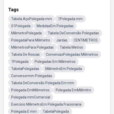
Tags
Tabela AçoPolegada mm
1Polegada mm
01Polegada
MedidasEm Polegadas
MilimetroPolegada
Tabela DeConversão Polegadas
PolegadaPara Milímetro
Jardas
CENTIMETROS
MilimetrosPara Polegadas
Tabela Metros
Tabela De Roscas
ConversaoPolegadas Milimetros
1Polegada
Polegadas Em Milimetros
TabelaPolegadas
MilímetroEm Polegada
Conversormm Polegadas
Tabela DeConversão Polegada Em mm
Polegada EmMilímetros
Polegada EmMilímitro
Polegada mmComercial
Exercicio MilimetroEm Polegada Fracionaria
Polegada E mm
TabelaPolegada