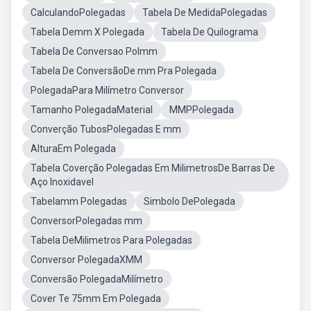
CalculandoPolegadas
Tabela De MedidaPolegadas
Tabela Demm X Polegada
Tabela De Quilograma
Tabela De Conversao Polmm
Tabela De ConversãoDe mm Pra Polegada
PolegadaPara Milímetro Conversor
Tamanho PolegadaMaterial
MMPPolegada
Converção TubosPolegadas E mm
AlturaEm Polegada
Tabela Coverção Polegadas Em MilimetrosDe Barras De
Aço Inoxidavel
Tabelamm Polegadas
Simbolo DePolegada
ConversorPolegadas mm
Tabela DeMilimetros Para Polegadas
Conversor PolegadaXMM
Conversão PolegadaMilímetro
Cover Te 75mm Em Polegada