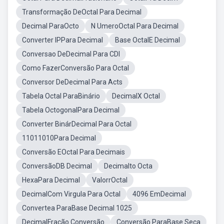
Transformação DeOctal Para Decimal
Decimal ParaOcto
N UmeroOctal Para Decimal
Converter IPPara Decimal
Base OctalE Decimal
Conversao DeDecimal Para CDI
Como FazerConversão Para Octal
Conversor DeDecimal Para Acts
Tabela Octal ParaBinário
DecimalX Octal
Tabela OctogonalPara Decimal
Converter BinárDecimal Para Octal
11011010Para Decimal
Conversão EOctal Para Decimais
ConversãoDB Decimal
Decimalto Octa
HexaPara Decimal
ValorrOctal
DecimalCom Virgula Para Octal
4096 EmDecimal
Convertea ParaBase Decimal 1025
DecimalFração Conversão
Conversão ParaBase Seca