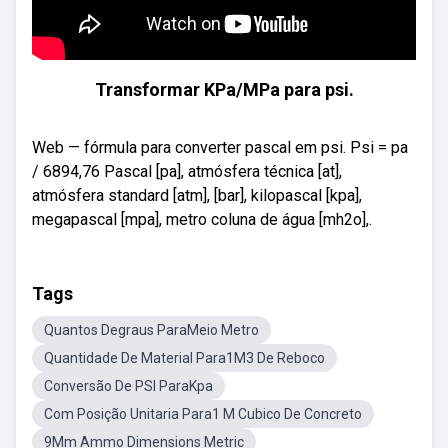
Transformar KPa/MPa para psi.
Web — fórmula para converter pascal em psi. Psi = pa
/ 6894,76 Pascal [pa], atmósfera técnica [at],
atmósfera standard [atm], [bar], kilopascal [kpa],
megapascal [mpa], metro coluna de água [mh2o],.
Tags
Quantos Degraus ParaMeio Metro
Quantidade De Material Para1M3 De Reboco
Conversão De PSI ParaKpa
Com Posição Unitaria Para1 M Cubico De Concreto
9Mm Ammo Dimensions Metric