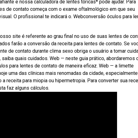
ante e nossa calculadora de lentes tóricas* pode ajudar. Para
ntes de contato começa com o exame oftalmológico em que seu
ual. O profissional te indicará o. Webconversão óculos para le
sso site é referente ao grau final no uso de suas lentes de con
dos farão a conversão da receita para lentes de contato. Se vo
te de contato durante clima sexo obriga o usuário a tomar cui
 saiba quais cuidados. Web — neste guia prático, abordaremos 
los para lentes de contato de maneira eficaz. Web — a limette
 hoje uma das clínicas mais renomadas da cidade, especialmente
a receita para miopia ou hipermetropia. Para converter sua rece
ta faz alguns cálculos.