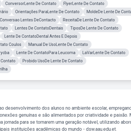
ConversorLente De Contato
FlyerLente De Contato
rário
Orientações ParaLente De Contato
MoldeDe Lente De Cont
Conversao Lentes DeContacto
ReceitaDe Lente De Contato
tato
Lentes De ContatoDentais
TiposDe Lente De Contato
Lente De ContatoDental Antes E Depois
tato Coulos
Manual De UsoLente De Contato
rycba
Lente De ContatoPara Leucoma
LaVarLente De Contato
 Contato
Probido UsoDe Lente De Contato
ilha
 ao desenvolvimento dos alunos no ambiente escolar, empregan
nexões genuínas e são alimentados por criatividade e paixão. 
a jornada para se tornarem uma geração notável, utilizando abo
ipais instituições acadêmicas do mundo - dsw.aau.edu.et.