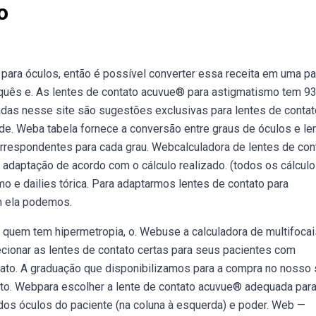
o
para óculos, então é possível converter essa receita em uma pa
rquês e. As lentes de contato acuvue® para astigmatismo tem 9
das nesse site são sugestões exclusivas para lentes de contat
úde. Weba tabela fornece a conversão entre graus de óculos e le
correspondentes para cada grau. Webcalculadora de lentes de con
a adaptação de acordo com o cálculo realizado. (todos os cálcul
o e dailies tórica. Para adaptarmos lentes de contato para
m ela podemos.
a quem tem hipermetropia, o. Webuse a calculadora de multifocai
ionar as lentes de contato certas para seus pacientes com
ato. A graduação que disponibilizamos para a compra no nosso 
tato. Webpara escolher a lente de contato acuvue® adequada par
dos óculos do paciente (na coluna à esquerda) e poder. Web —