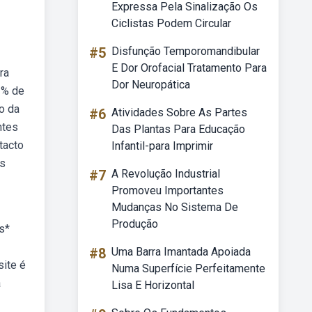
Expressa Pela Sinalização Os
Ciclistas Podem Circular
#5
Disfunção Temporomandibular
E Dor Orofacial Tratamento Para
ra
Dor Neuropática
3% de
o da
#6
Atividades Sobre As Partes
ntes
Das Plantas Para Educação
tacto
Infantil-para Imprimir
os
#7
A Revolução Industrial
Promoveu Importantes
Mudanças No Sistema De
Produção
s*
#8
Uma Barra Imantada Apoiada
site é
Numa Superfície Perfeitamente
a
Lisa E Horizontal