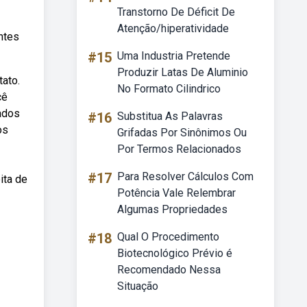
Transtorno De Déficit De
Atenção/hiperatividade
ntes
#15
Uma Industria Pretende
Produzir Latas De Aluminio
tato.
No Formato Cilindrico
cê
dados
#16
Substitua As Palavras
os
Grifadas Por Sinônimos Ou
Por Termos Relacionados
#17
Para Resolver Cálculos Com
ita de
Potência Vale Relembrar
Algumas Propriedades
#18
Qual O Procedimento
Biotecnológico Prévio é
Recomendado Nessa
Situação