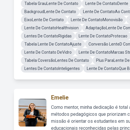
Tabela GrauLente De Contato
Lente De ContatoDente
BackgroudLente De Contato
Lente De ContatoAo Cont
EixoLente De Contato
Lente De ContatoMonovisão
Lente De ContatoHealthvision
AdaptaçãoLente De Con
Lentes De ContatoRigidas
Lente De ContatoProtecao
Tabela Lente De ContatoAjuste
Conversão LenteD Con
Lente De Contato DeVidro
Lente De ContatoMarcas St
Tabela CoversãoLentes De Contato
Plus ParaLente De
Lentes De ContatoInteligentes
Lente De ContatoQue Br
Emelie
Como mentor, minha dedicação é total
métodos pedagógicos que priorizam co
missão é orientar os estudantes em su
educacionais reconhecidas pelas princ