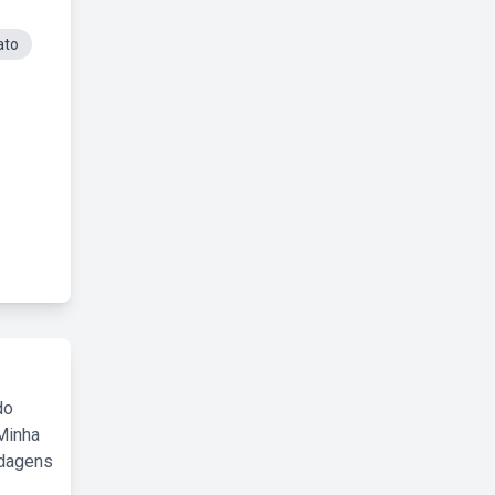
ato
do
Minha
rdagens