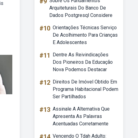
#9
Sobre Os Fundamentos
is
Arquiteturais Do Banco De
Dados Postgresql Considere
#10
Orientações Técnicas Serviço
De Acolhimento Para Crianças
E Adolescentes
#11
Dentre As Reivindicações
Dos Pioneiros Da Educação
Nova Podemos Destacar
#12
Direitos De Imóvel Obtido Em
Programa Habitacional Podem
Ser Partilhados
#13
Assinale A Alternativa Que
Apresenta As Palavras
Acentuadas Corretamente
#14
Vencendo O Tdah Adulto: