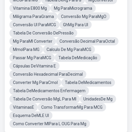
MCGPara MG
Tabela DeKg Para G
MgConversor
Vitamina E800 Mg
Mg ParaMicrograma
Miligrama ParaGrama
Conversão Mg ParaMgO
Conversão UI ParaMCG
GhMg Para UI
Tabela De Conversão DePressão
Mg ParaMl Converter
Conversão Decimal ParaOctal
MmolPara MG
Calculo De Mg ParaMCG
Passar Mg ParaMCG
Tabela DeMedicação
Cápsulas DeVitamina E
Conversão Hexadecimal ParaDecimal
Converter Mg ParaCmol
Tabela DeMedicamentos
Tabela DeMedicamentos Enfermagem
Tabela De Conversão MgL Para Ml
UnidadesDe Mg
VitaminasE
Como TransformarMg Para MCG
Esquema DeMLE UI
Como Converter MlPara L OUG Para Mg