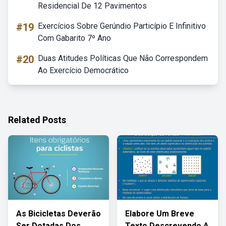
Residencial De 12 Pavimentos
#19
Exercícios Sobre Gerúndio Particípio E Infinitivo
Com Gabarito 7º Ano
#20
Duas Atitudes Políticas Que Não Correspondem
Ao Exercício Democrático
Related Posts
As Bicicletas Deverão
Elabore Um Breve
Ser Dotadas Dos
Texto Descrevendo A