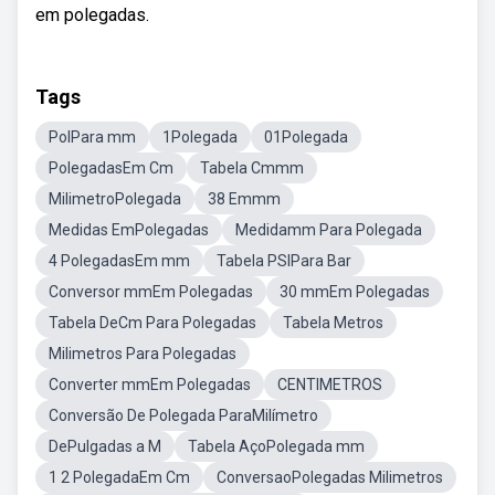
em polegadas.
Tags
PolPara mm
1Polegada
01Polegada
PolegadasEm Cm
Tabela Cmmm
MilimetroPolegada
38 Emmm
Medidas EmPolegadas
Medidamm Para Polegada
4 PolegadasEm mm
Tabela PSIPara Bar
Conversor mmEm Polegadas
30 mmEm Polegadas
Tabela DeCm Para Polegadas
Tabela Metros
Milimetros Para Polegadas
Converter mmEm Polegadas
CENTIMETROS
Conversão De Polegada ParaMilímetro
DePulgadas a M
Tabela AçoPolegada mm
1 2 PolegadaEm Cm
ConversaoPolegadas Milimetros