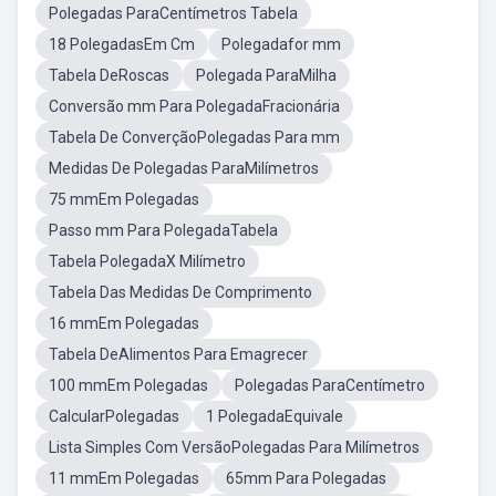
Polegadas ParaCentímetros Tabela
18 PolegadasEm Cm
Polegadafor mm
Tabela DeRoscas
Polegada ParaMilha
Conversão mm Para PolegadaFracionária
Tabela De ConverçãoPolegadas Para mm
Medidas De Polegadas ParaMilímetros
75 mmEm Polegadas
Passo mm Para PolegadaTabela
Tabela PolegadaX Milímetro
Tabela Das Medidas De Comprimento
16 mmEm Polegadas
Tabela DeAlimentos Para Emagrecer
100 mmEm Polegadas
Polegadas ParaCentímetro
CalcularPolegadas
1 PolegadaEquivale
Lista Simples Com VersãoPolegadas Para Milímetros
11 mmEm Polegadas
65mm Para Polegadas