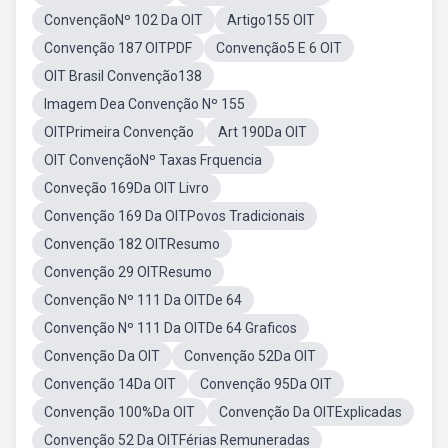
ConvençãoNº 102 Da OIT
Artigo155 OIT
Convenção 187 OITPDF
Convenção5 E 6 OIT
OIT Brasil Convenção138
Imagem Dea Convenção Nº 155
OITPrimeira Convenção
Art 190Da OIT
OIT ConvençãoNº Taxas Frquencia
Conveção 169Da OIT Livro
Convenção 169 Da OITPovos Tradicionais
Convenção 182 OITResumo
Convenção 29 OITResumo
Convenção Nº 111 Da OITDe 64
Convenção Nº 111 Da OITDe 64 Graficos
Convenção Da OIT
Convenção 52Da OIT
Convenção 14Da OIT
Convenção 95Da OIT
Convenção 100%Da OIT
Convenção Da OITExplicadas
Convenção 52 Da OITFérias Remuneradas