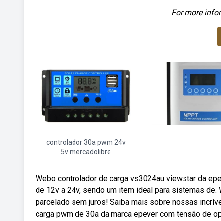
For more infor
controlador 30a pwm 24v
5v mercadolibre
Webo controlador de carga vs3024au viewstar da ep
de 12v a 24v, sendo um item ideal para sistemas de. 
parcelado sem juros! Saiba mais sobre nossas incrí
carga pwm de 30a da marca epever com tensão de oper