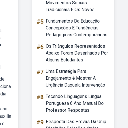
Movimentos Sociais
Tradicionais E Os Novos
#5
Fundamentos Da Educação
Concepções E Tendências
a
Pedagógicas Contemporâneas
a
de
#6
Os Triângulos Representados
Abaixo Foram Desenhados Por
Alguns Estudantes
.
#7
Uma Estratégia Para
Engajamento é Mostrar A
 de
Urgência Daquela Intervenção
nciona
 dia
#8
Tecendo Linguagens Língua
Portuguesa 6 Ano Manual Do
rsão
Professor Respostas
uxilia
#9
Resposta Das Provas Da Unip
 e.