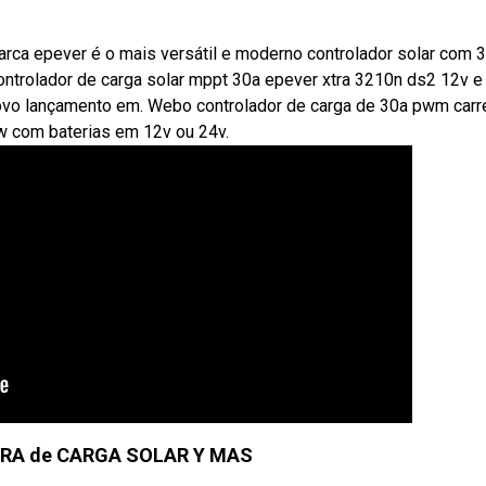
rca epever é o mais versátil e moderno controlador solar com 
ontrolador de carga solar mppt 30a epever xtra 3210n ds2 12v e
 novo lançamento em. Webo controlador de carga de 30a pwm car
0w com baterias em 12v ou 24v.
A de CARGA SOLAR Y MAS