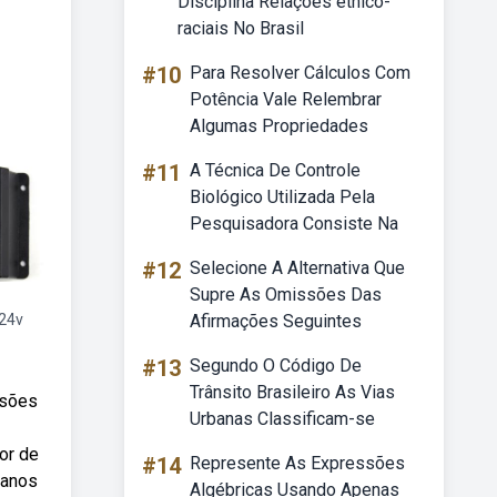
Disciplina Relações étnico-
raciais No Brasil
#10
Para Resolver Cálculos Com
Potência Vale Relembrar
Algumas Propriedades
#11
A Técnica De Controle
Biológico Utilizada Pela
Pesquisadora Consiste Na
#12
Selecione A Alternativa Que
Supre As Omissões Das
 24v
Afirmações Seguintes
#13
Segundo O Código De
Trânsito Brasileiro As Vias
nsões
Urbanas Classificam-se
or de
#14
Represente As Expressões
 anos
Algébricas Usando Apenas