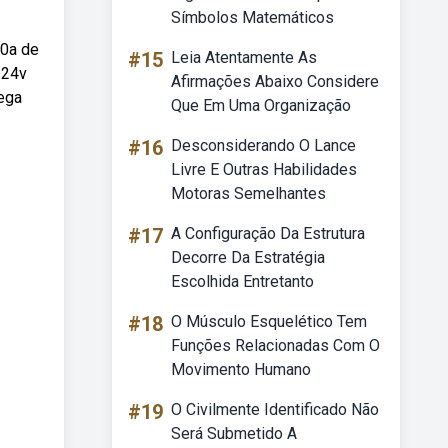
Símbolos Matemáticos
30a de
#15
Leia Atentamente As
 24v
Afirmações Abaixo Considere
rega
Que Em Uma Organização
#16
Desconsiderando O Lance
Livre E Outras Habilidades
Motoras Semelhantes
#17
A Configuração Da Estrutura
Decorre Da Estratégia
Escolhida Entretanto
#18
O Músculo Esquelético Tem
Funções Relacionadas Com O
Movimento Humano
#19
O Civilmente Identificado Não
Será Submetido A