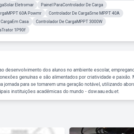
gaSolar Eletromar
Painel ParaControlador De Carga
CargaMPPT 60A Powmr
Controlador De CargaSrne MPPT 40A
e CargaEm Casa
Controlador De CargaMPPT 3000W
aTrator 1P90f
 ao desenvolvimento dos alunos no ambiente escolar, empregan
nexões genuínas e são alimentados por criatividade e paixão. 
a jornada para se tornarem uma geração notável, utilizando abo
ipais instituições acadêmicas do mundo - dsw.aau.edu.et.