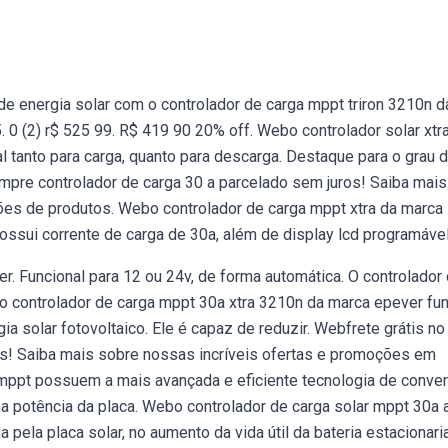
e energia solar com o controlador de carga mppt triron 3210n d
 0 (2) r$ 525 99. R$ 419 90 20% off. Webo controlador solar xtr
 tanto para carga, quanto para descarga. Destaque para o grau 
ompre controlador de carga 30 a parcelado sem juros! Saiba mais
ões de produtos. Webo controlador de carga mppt xtra da marca
ssui corrente de carga de 30a, além de display lcd programável
r. Funcional para 12 ou 24v, de forma automática. O controlador
bo controlador de carga mppt 30a xtra 3210n da marca epever fu
 solar fotovoltaico. Ele é capaz de reduzir. Webfrete grátis no
os! Saiba mais sobre nossas incríveis ofertas e promoções em
mppt possuem a mais avançada e eficiente tecnologia de conve
 potência da placa. Webo controlador de carga solar mppt 30a a
 pela placa solar, no aumento da vida útil da bateria estacionaria