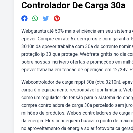
Controlador De Carga 30a
Webgaranta até 50% mais eficiência em seu sistema d
epever. Compre em até 6x sem juros e com garantia. 5.
3010n da epever trabalha com 30a de corrente nominal
proteção ip 33 que protege. Webfrete grátis no dia c
sobre nossas incríveis ofertas e promoções em milh
epever trabalha em tensão de operação em 12/24v. Po
Webcontrolador de carga mppt 30a (xtra 3210n), epeve
carga é o equipamento responsável por limitar a. We
como um regulador de tensão para o sistema de energia
compre controladora de carga 30a parcelado sem jur
milhões de produtos. Webos controladores de carga 
da energia. Eles conseguem buscar o ponto de máxima
no aproveitamento da energia solar fotovoltaica gerada