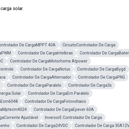
carga solar.
ontrolador De CargaMPPT 40A
CircuitoControlador De Carga
rgaPWM
Controlador De CargaIntelbras
Controlador De CargaBater
DC
Controlador De CargaMotorhome Atpower
ontrole
Controlador De CargaNotus
Controlador De CargaBygd
aca
Controlador De CargaAlternador
Controlador De CargaPNG
S
Controlador De CargaParalelo
Controlador De Carga3s
ergia Solar
Controlador De CargaEm Paralelo
gaEcm6048
Controlador De CargaFotovoltaico
rgaMptecm4024
Controlador De CargaEpever 60A
gaCorrente Ajustável
InversorE Controlador De Carga
senho
Controlador De Carga24VDC
Controlador De Carga 30A12