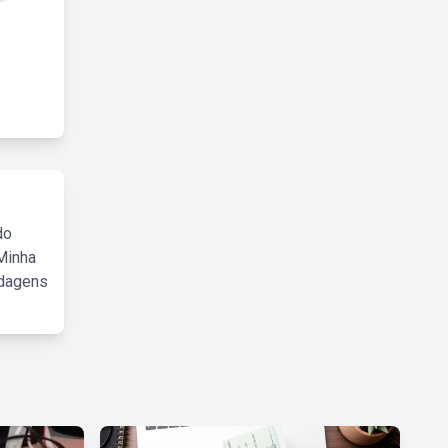
do
Minha
rdagens