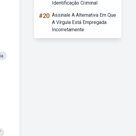
Identificação Criminal
#20
Assinale A Alternativa Em Que
A Vírgula Está Empregada
Incorretamente
ia
V