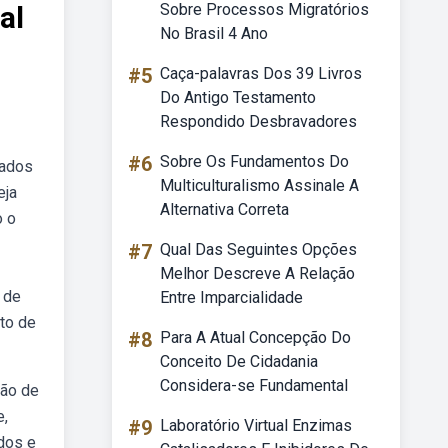
al
Sobre Processos Migratórios
No Brasil 4 Ano
#5
Caça-palavras Dos 39 Livros
Do Antigo Testamento
Respondido Desbravadores
#6
Sobre Os Fundamentos Do
dados
Multiculturalismo Assinale A
eja
Alternativa Correta
o o
#7
Qual Das Seguintes Opções
Melhor Descreve A Relação
 de
Entre Imparcialidade
to de
#8
Para A Atual Concepção Do
Conceito De Cidadania
Considera-se Fundamental
ção de
e,
#9
Laboratório Virtual Enzimas
dos e