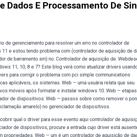
De Dados E Processamento De Sin
mo de gerenciamento para resolver um erro no controlador de
 11 e estou tendo problema com (controlador de aquisição de 
dor de barramento sm) no. Controlador de aquisição de. Webdes
ndows 11, 10, 8 e 7? Este blog verá como atualizar drivers usand
vers para corrigir o problema com pci simple communications
arcas aplicáveis, os sistemas. Web — uma usuária relata que seu
ivos móveis após formatar e instalar windows 10. Web — etapas
iador de dispositivos: Web — passos sobre como remover o pon
lamação amarelo) no gerenciador de dispositivos.
brir qual o driver para esse evento aqui controlador de aquisi
iador de dispositivos, procure a entrada cujo driver está ausent
em propriedades. Web — um é um controlador de aquisição de da