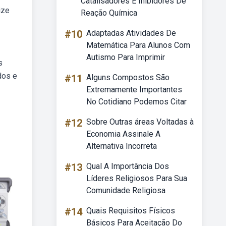
Catalisadores E Inibidores De
ize
Reação Química
#10
Adaptadas Atividades De
Matemática Para Alunos Com
Autismo Para Imprimir
s
dos e
#11
Alguns Compostos São
Extremamente Importantes
No Cotidiano Podemos Citar
#12
Sobre Outras áreas Voltadas à
Economia Assinale A
Alternativa Incorreta
#13
Qual A Importância Dos
Líderes Religiosos Para Sua
Comunidade Religiosa
#14
Quais Requisitos Físicos
Básicos Para Aceitação Do