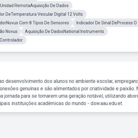
Unidad RemotaAquisição De Dados
or DeTemperatura Veicular Digital 12 Volts
dorNovus Com 8 Tipos De Sensores
Indicador De Sinal DeProcess O
são Novus
Aquisição De DadosNational Instruments
ontrolador
 ao desenvolvimento dos alunos no ambiente escolar, empregan
nexões genuínas e são alimentados por criatividade e paixão. 
a jornada para se tornarem uma geração notável, utilizando abo
ipais instituições acadêmicas do mundo - dsw.aau.edu.et.