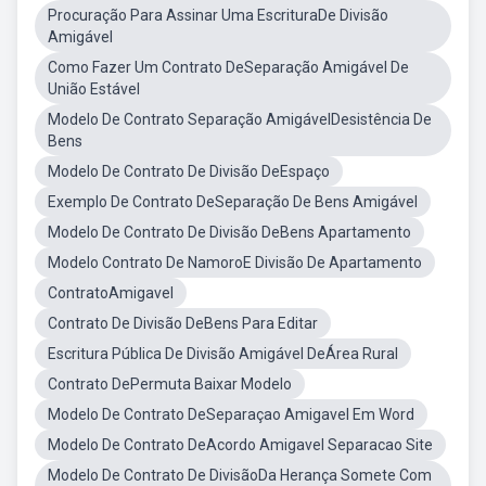
Procuração Para Assinar Uma EscrituraDe Divisão
Amigável
Como Fazer Um Contrato DeSeparação Amigável De
União Estável
Modelo De Contrato Separação AmigávelDesistência De
Bens
Modelo De Contrato De Divisão DeEspaço
Exemplo De Contrato DeSeparação De Bens Amigável
Modelo De Contrato De Divisão DeBens Apartamento
Modelo Contrato De NamoroE Divisão De Apartamento
ContratoAmigavel
Contrato De Divisão DeBens Para Editar
Escritura Pública De Divisão Amigável DeÁrea Rural
Contrato DePermuta Baixar Modelo
Modelo De Contrato DeSeparaçao Amigavel Em Word
Modelo De Contrato DeAcordo Amigavel Separacao Site
Modelo De Contrato De DivisãoDa Herança Somete Com