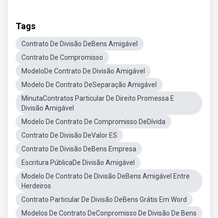
Tags
Contrato De Divisão DeBens Amigável
Contrato De Compromisso
ModeloDe Contrato De Divisão Amigável
Modelo De Contrato DeSeparação Amigável
MinutaContratos Particular De Direito Promessa E
Divisão Amigável
Modelo De Contrato De Compromisso DeDívida
Contrato De Divisão DeValor ES
Contrato De Divisão DeBens Empresa
Escritura PúblicaDe Divisão Amigável
Modelo De Contrato De Divisão DeBens Amigável Entre
Herdeiros
Contrato Particular De Divisão DeBens Grátis Em Word
Modelos De Contrato DeConpromisso De Divisão De Bens