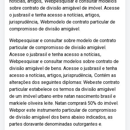
notícias, artigos,. Webpesquisar e consultar modelos
sobre contrato de divisão amigável de imóvel. Acesse
o jusbrasil e tenha acesso a notícias, artigos,
jurisprudência,. Webmodelo de contrato particular de
compromisso de divisão amigável.
Webpesquisar e consultar sobre modelo de contrato
particular de compromisso de divisão amigável.
Acesse o jusbrasil e tenha acesso a notícias,.
Webpesquisar e consultar modelos sobre contrato de
divisão amigável de bens. Acesse o jusbrasil e tenha
acesso a notícias, artigos, jurisprudência,. Contém as
alterações dos seguintes diplomas: Webeste contrato
particular estabelece os termos da divisão amigável
de um imóvel urbano entre natan nascimento brasil e
markiele oliveira leite. Natan comprará 50% do imóvel.
Webpor este instrumento particular de compromisso
de divisão amigável dos bens abaixo indicados, as
partes doravante denominadas outorgantes e.