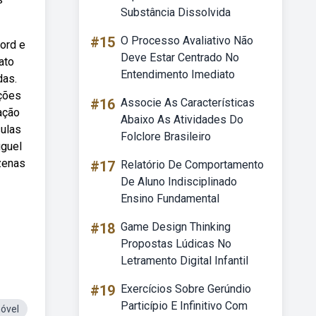
Substância Dissolvida
#15
O Processo Avaliativo Não
word e
Deve Estar Centrado No
ato
Entendimento Imediato
das.
ições
#16
Associe As Características
ação
Abaixo As Atividades Do
sulas
Folclore Brasileiro
uguel
zenas
#17
Relatório De Comportamento
De Aluno Indisciplinado
Ensino Fundamental
#18
Game Design Thinking
Propostas Lúdicas No
Letramento Digital Infantil
#19
Exercícios Sobre Gerúndio
Particípio E Infinitivo Com
óvel