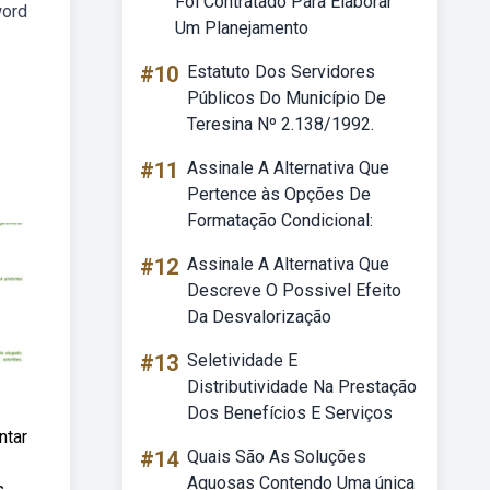
Foi Contratado Para Elaborar
word
Um Planejamento
#10
Estatuto Dos Servidores
Públicos Do Município De
Teresina Nº 2.138/1992.
#11
Assinale A Alternativa Que
Pertence às Opções De
Formatação Condicional:
#12
Assinale A Alternativa Que
Descreve O Possivel Efeito
Da Desvalorização
#13
Seletividade E
Distributividade Na Prestação
Dos Benefícios E Serviços
ntar
#14
Quais São As Soluções
Aquosas Contendo Uma única
s