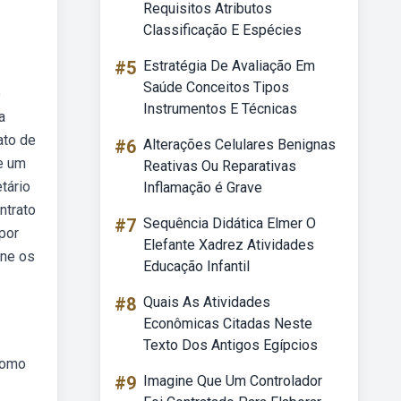
Requisitos Atributos
Classificação E Espécies
#5
Estratégia De Avaliação Em
Saúde Conceitos Tipos
o
Instrumentos E Técnicas
a
ato de
#6
Alterações Celulares Benignas
se um
Reativas Ou Reparativas
tário
Inflamação é Grave
ntrato
#7
Sequência Didática Elmer O
por
Elefante Xadrez Atividades
ine os
Educação Infantil
#8
Quais As Atividades
Econômicas Citadas Neste
Texto Dos Antigos Egípcios
como
#9
Imagine Que Um Controlador