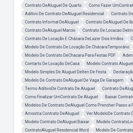
Contrato DeAluguel De Quarto
Como Fazer UmContrat
Aditivo De Contrato DeAluguel Residencial
Contrato D
Contrato Informal DeAluguel
Contrato DeAluguel De B
Contrato DeAluguel Marcio
Contrato De Locacao DeImo
Contrato De Locação E Chácara DeLazer Dois Irmãos
C
Modelo De Contrato De Locação De ChácaraTemporário
Modelo De Contrato DeChacara Para Festas PDF
Aden
Contarto De Locação DeCasa
Modelo Contrato Aluguel
Modelo Simples De Aluguel DeIten De Festa
Declaraçã
Modelo De Contrato DeAluguel De Vaga De Garagem
M
Termo AditivoDe Contrato De Aluguel
Contrato DeAlu
Como Finalizar UmContrato De Aluguel
Baixar Contra
Modelos De Contrato DeAluguel Como Prencher Passo a 
Amostra Contrato DeAluguel
Ver ModeloDe Contrato 
Modelo Contrato DeAluguel Baixar
Modelo ContratoLo
ContratoAluguel Residencial Word
Modelo De Contrat