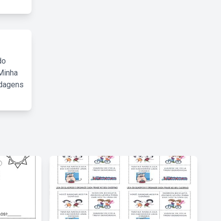
do
Minha
rdagens