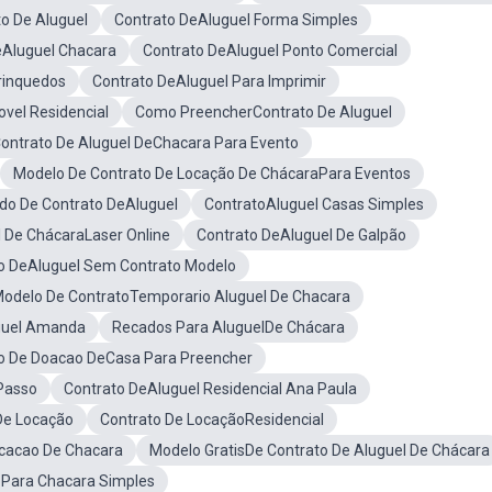
o De Aluguel
Contrato DeAluguel Forma Simples
eAluguel Chacara
Contrato DeAluguel Ponto Comercial
rinquedos
Contrato DeAluguel Para Imprimir
vel Residencial
Como PreencherContrato De Aluguel
ontrato De Aluguel DeChacara Para Evento
Modelo De Contrato De Locação De ChácaraPara Eventos
do De Contrato DeAluguel
ContratoAluguel Casas Simples
 De ChácaraLaser Online
Contrato DeAluguel De Galpão
o DeAluguel Sem Contrato Modelo
odelo De ContratoTemporario Aluguel De Chacara
guel Amanda
Recados Para AluguelDe Chácara
to De Doacao DeCasa Para Preencher
Passo
Contrato DeAluguel Residencial Ana Paula
De Locação
Contrato De LocaçãoResidencial
cacao De Chacara
Modelo GratisDe Contrato De Aluguel De Chácara
oPara Chacara Simples