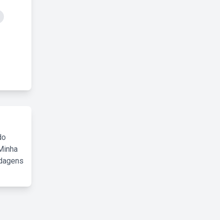
do
Minha
rdagens