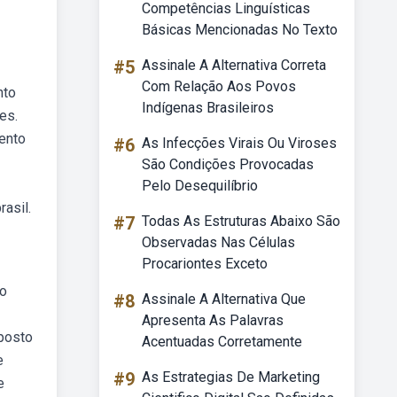
Competências Linguísticas
Básicas Mencionadas No Texto
#5
Assinale A Alternativa Correta
Com Relação Aos Povos
nto
Indígenas Brasileiros
es.
ento
#6
As Infecções Virais Ou Viroses
São Condições Provocadas
Pelo Desequilíbrio
asil.
#7
Todas As Estruturas Abaixo São
Observadas Nas Células
Procariontes Exceto
to
#8
Assinale A Alternativa Que
Apresenta As Palavras
oposto
Acentuadas Corretamente
e
#9
As Estrategias De Marketing
e