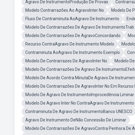
Agravo De InstrumentoProdução De Provas
Contrarra
Modelo Contrarrazões Ao AgravoInter No
Modelo De P
Fluxo De Contraminuta AoAgravo De Instrumento
End
Modelo De Contrarrazões De Agravo De InstrumentoTrab
Modelo De Contrarrazões De AgravoConcordando
Mod
Recurso ContraAgravo De Instrumento Modelo
Modelo
Contraminuta AoAgravo De Instrumento Exemplo
Con
Modelo De Contrarrazes De AgravoInter No
Modelo De
Modelo De Contrarrazões De Agravo De InstrumentoEfeit
Modelo De Acordo Contra MinutaDe Agravo De Instrumen
Modelo De Contrarrazões De AgravoInter No Em Recurso 
Modelo De Agravo De InstrumentoImprocedência Liminar
Modelo De Agravo Inter No ContraAgravo De Instrumento
Contraminuta De Agravo De InstrumentoBanco UNESCO
Agravo De Instrumento DeNão Concessão De Liminar
Modelo De Contrarrazões De AgravoContra Penhora De A