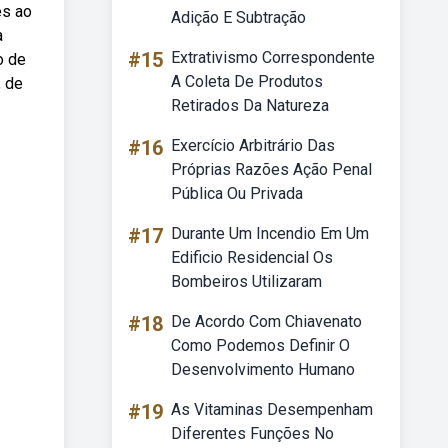
es ao
Adição E Subtração
a
#15
Extrativismo Correspondente
o de
A Coleta De Produtos
, de
Retirados Da Natureza
#16
Exercício Arbitrário Das
Próprias Razões Ação Penal
Pública Ou Privada
#17
Durante Um Incendio Em Um
Edificio Residencial Os
Bombeiros Utilizaram
#18
De Acordo Com Chiavenato
Como Podemos Definir O
Desenvolvimento Humano
#19
As Vitaminas Desempenham
Diferentes Funções No