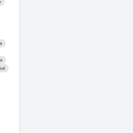
o
ta
ça
sal