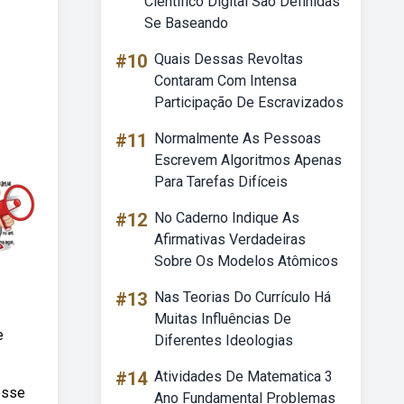
Cientifico Digital Sao Definidas
Se Baseando
#10
Quais Dessas Revoltas
Contaram Com Intensa
Participação De Escravizados
#11
Normalmente As Pessoas
Escrevem Algoritmos Apenas
Para Tarefas Difíceis
#12
No Caderno Indique As
Afirmativas Verdadeiras
Sobre Os Modelos Atômicos
#13
Nas Teorias Do Currículo Há
Muitas Influências De
e
Diferentes Ideologias
#14
Atividades De Matematica 3
esse
Ano Fundamental Problemas