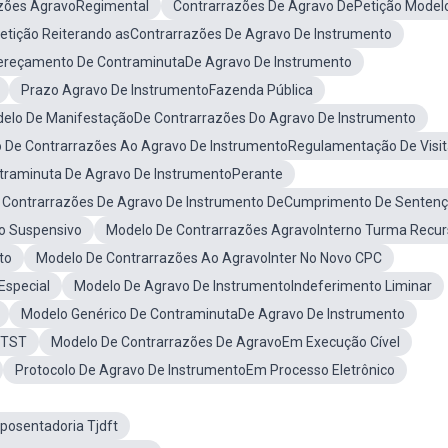
zões AgravoRegimental
Contrarrazões De Agravo DePetição Model
etição Reiterando asContrarrazões De Agravo De Instrumento
ereçamento De ContraminutaDe Agravo De Instrumento
Prazo Agravo De InstrumentoFazenda Pública
elo De ManifestaçãoDe Contrarrazões Do Agravo De Instrumento
 De Contrarrazões Ao Agravo De InstrumentoRegulamentação De Visi
traminuta De Agravo De InstrumentoPerante
 Contrarrazões De Agravo De Instrumento DeCumprimento De Senten
o Suspensivo
Modelo De Contrarrazões AgravoInterno Turma Recur
to
Modelo De Contrarrazões Ao AgravoInter No Novo CPC
Especial
Modelo De Agravo De InstrumentoIndeferimento Liminar
Modelo Genérico De ContraminutaDe Agravo De Instrumento
 TST
Modelo De Contrarrazões De AgravoEm Execução Cível
Protocolo De Agravo De InstrumentoEm Processo Eletrônico
posentadoria Tjdft