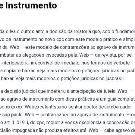
e Instrumento
 silva e outros ante a decisão da relatoria que, sob o fundame
vo de instrumento no novo cpc com este modelo prático e simpl
 da. Web — este modelo de contrarrazões ao agravo de instrum
ombater as alegações invocadas pela. Web — de revista, por se
nterlocutória, irrecorrível de imediato, nos termos do verbete
copiar e baixar. Veja mais modelos e petições jurídicas no jusbr
baixar. Veja mais modelos e petições jurídicas no jusbrasil.
 decisão judicial que indeferiu a antecipação de tutela. Web —
ao agravo de instrumento com dicas práticas e um guia comple
esso xxxxxxx. Webexcelentíssimo senhor doutor desembargador
de são paulo. Web — contrarrazões ao agravo de instrumento. Pr
art. 1. 019, i, do cpc, requer a vossa excelência a concessão d
ecisão impugnada não produza efeitos até. Web — cabe agravo d