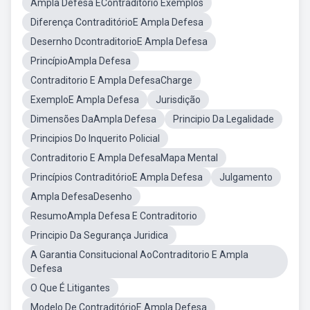
Ampla Defesa EContraditório Exemplos
Diferença ContraditórioE Ampla Defesa
Desernho DcontraditorioE Ampla Defesa
PrincípioAmpla Defesa
Contraditorio E Ampla DefesaCharge
ExemploE Ampla Defesa
Jurisdição
Dimensões DaAmpla Defesa
Principio Da Legalidade
Principios Do Inquerito Policial
Contraditorio E Ampla DefesaMapa Mental
Princípios ContraditórioE Ampla Defesa
Julgamento
Ampla DefesaDesenho
ResumoAmpla Defesa E Contraditorio
Principio Da Segurança Juridica
A Garantia Consitucional AoContraditorio E Ampla
Defesa
O Que É Litigantes
Modelo De ContraditórioE Ampla Defesa