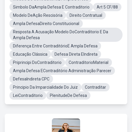
Simbolo DaAmpla Defesa E Contraditorio
Art 5 CF/88
Modelo DeAção Rescisória
Direito Contratual
Ampla DefesaDireito Constitucional
Resposta A Acusação Modelo DoContraditorio E Da
Ampla Defesa
Diferença Entre ContraditórioE Ampla Defesa
Educação Clássica
Defesa Direta EIndireta
Priprincipi DoContraditorio
ContraditorioMaterial
Ampla Defesa EContraditório Administração Parecer
DefesaIndireta CPC
Principio Da Imparcialidade Do Juiz
Contraditar
LeiContraditorio
PlenitudeDe Defesa